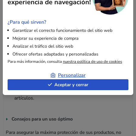
experiencia de navegación!
Múltiples aplicaciones
Esta caja es ideal para:
¿Para qué sirven?
Garantizar el correcto funcionamiento del sitio web
Enviar juguetes, libros, material industrial ligero y
Mejorar su experiencia de compra
otros artículos voluminosos.
Analizar el tráfico del sitio web
Almacenar diversos objetos protegidos de la
Ofrecer ofertas adaptadas y personalizadas
humedad, ya sea en un almacén o en casa.
Para más información, consulta
nuestra política de uso de cookies
Facilitar sus mudanzas embalando efectos
personales como ropa, utensilios de cocina, adornos,
Personalizar
etc.
Aceptar y cerrar
Enviar paquetes postales que contengan uno o varios
artículos.
Consejos para un uso óptimo
Para asegurar la máxima protección de sus productos, no