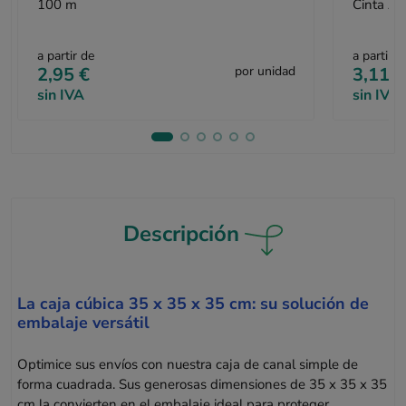
100 m
Cinta Ad
a partir de
a partir d
2,95 €
por unidad
3,11 €
sin IVA
sin IVA
Descripción
La caja cúbica 35 x 35 x 35 cm: su solución de
embalaje versátil
Optimice sus envíos con nuestra caja de canal simple de
forma cuadrada. Sus generosas dimensiones de 35 x 35 x 35
cm la convierten en el embalaje ideal para proteger