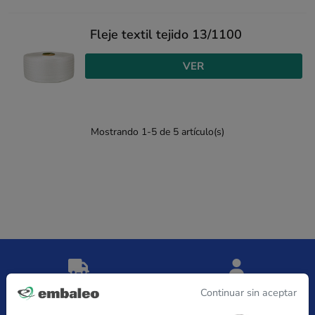
Fleje textil tejido 13/1100
VER
Mostrando 1-5 de 5 artículo(s)
Entrega gratuita
Satisfecho
Continuar sin aceptar
desde 149 € sin IVA
o reembolsado