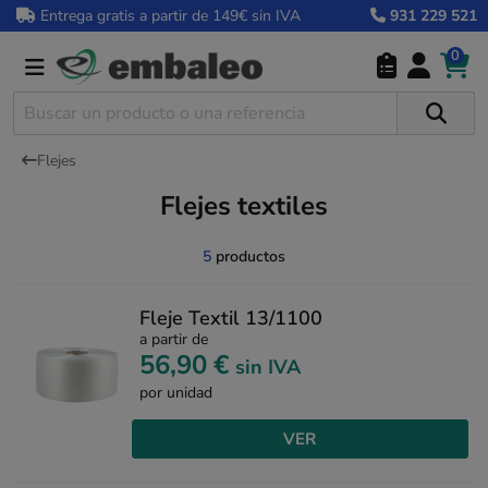
Entrega gratis a partir de 149€ sin IVA
931 229 521
0
Flejes
Flejes textiles
5
productos
Fleje Textil 13/1100
a partir de
56,90 €
sin IVA
por unidad
VER