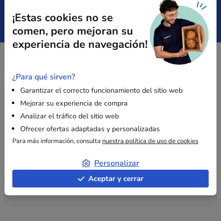
¡Estas cookies no se
Pago
Presupuesto
comen, pero mejoran su
Seguro
inmediato
experiencia de navegación!
PAGO SEGURO
¿Para qué sirven?
Garantizar el correcto funcionamiento del sitio web
Mejorar su experiencia de compra
Analizar el tráfico del sitio web
Ofrecer ofertas adaptadas y personalizadas
Para más información, consulta
nuestra política de uso de cookies
OPINIONES DE CLIENTES
4,8
/ 5
Personalizar
Aceptar y cerrar
de 31 avis