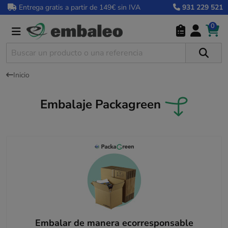
Entrega gratis a partir de 149€ sin IVA
931 229 521
0
Inicio
Embalaje Packagreen
Embalar de manera ecorresponsable