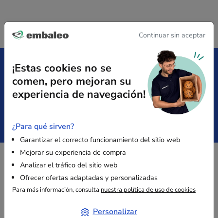
Continuar sin aceptar
¡Estas cookies no se
comen, pero mejoran su
Entrega gratuita
Satisfecho
desde 149 € sin IVA
o reembolsado
experiencia de navegación!
Pago
Presupuesto
¿Para qué sirven?
Seguro
inmediato
Garantizar el correcto funcionamiento del sitio web
Mejorar su experiencia de compra
Analizar el tráfico del sitio web
PAGO SEGURO
Ofrecer ofertas adaptadas y personalizadas
Para más información, consulta
nuestra política de uso de cookies
Personalizar