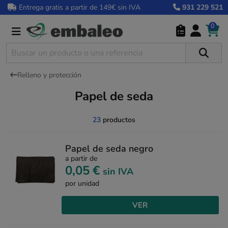
Entrega gratis a partir de 149€ sin IVA
931 229 521
0
Relleno y protección
Papel de seda
23
productos
Papel de seda negro
a partir de
0,05 €
sin IVA
por unidad
VER