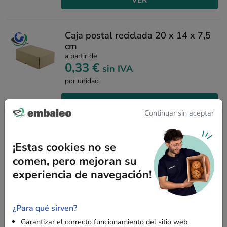
Caja postal reciclada 20 x 14 x 7,5
cm
a partir de
0,33 €
sin IVA
por unidad
VER
Continuar sin aceptar
Mostrando 1-12 de 47 artículo(s)
¡Estas cookies no se
comen, pero mejoran su
1
2
3
4
experiencia de navegación!
¿Para qué sirven?
Garantizar el correcto funcionamiento del sitio web