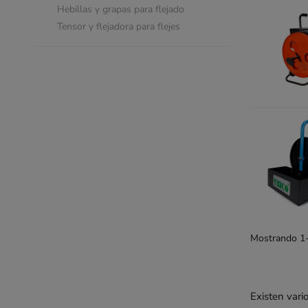
Hebillas y grapas para flejado
Tensor y flejadora para flejes
Mostrando 1-2
Existen var