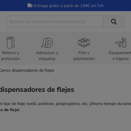
Entrega gratis a partir de 149€ sin IVA
Relleno y
Adhesivos y
Film y
Equipamien
protección
etiquetas
paletización
e higiene
Carros dispensadores de flejes
dispensadores de flejes
l tipo de fleje: textil, poliéster, polipropileno, etc. ¡Ahorra tiempo dura
s de fleje
!