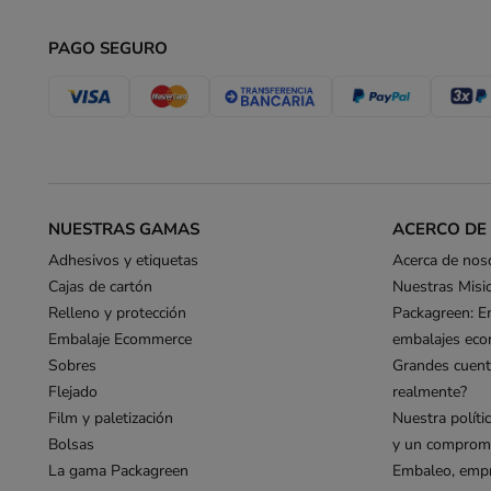
PAGO SEGURO
NUESTRAS GAMAS
ACERCO DE
Adhesivos y etiquetas
Acerca de nos
Cajas de cartón
Nuestras Misi
Relleno y protección
Packagreen: E
Embalaje Ecommerce
embalajes eco
Sobres
Grandes cuent
Flejado
realmente?
Film y paletización
Nuestra políti
Bolsas
y un compromi
La gama Packagreen
Embaleo, empr