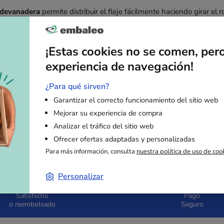
devanadera
permite distribuir el fleje fácilmente haciendo girar el ro
eras para flejes
se presentan bajo varias formas pero siempre tiene
ntas de flejado.
¡Estas cookies no se comen, per
experiencia de navegación!
elos pueden tener ruedas para más mobilidad y poder transportarl
elo de devanadera para cada tipo de fleje: acero, poliéster, poliprop
¿Para qué sirven?
Garantizar el correcto funcionamiento del sitio web
Mejorar su experiencia de compra
Analizar el tráfico del sitio web
Ofrecer ofertas adaptadas y personalizadas
Para más información, consulta
nuestra política de uso de coo
Personalizar
Satisfecho
Pago
o reembolsado
Seguro