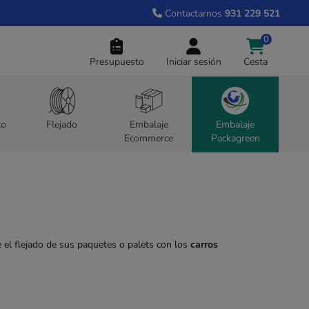
Contactarnos
931 229 521
0
Presupuesto
Iniciar sesión
Cesta
to
Flejado
Embalaje
Embalaje
Ecommerce
Packagreen
nte el flejado de sus paquetes o palets con los
carros