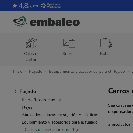
4,8
con
/5
Cajas de
Sobres
Bolsas
cartón
Inicio
Flejado
Equipamiento y accesorios para el flejado
Carros 
Flejado
Kit de flejado manual
Sea cual sea e
Flejes
dispensadore
Abrazaderas, lazos de sujeción y elásticos
Equipamiento y accesorios para el flejado
2
productos
Carros dispensadores de flejes