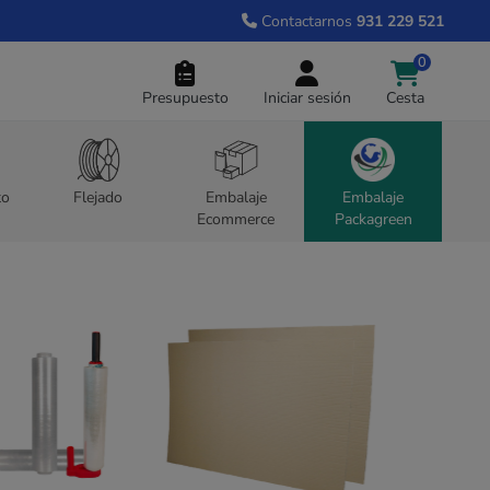
Contactarnos
931 229 521
0
Presupuesto
Iniciar sesión
Cesta
to
Flejado
Embalaje
Embalaje
Ecommerce
Packagreen