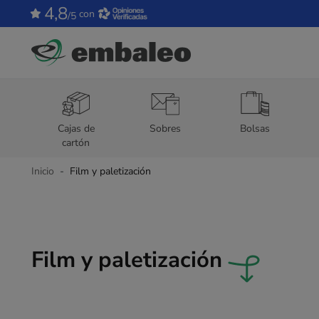
4,8
con
/5
Cajas de
Sobres
Bolsas
cartón
Inicio
Film y paletización
Film y paletización