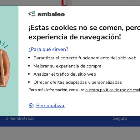
Portarollos para film estirable
¡Estas cookies no se comen, per
Ver la gama
experiencia de navegación!
¿Para qué sirven?
Garantizar el correcto funcionamiento del sitio web
Mejorar su experiencia de compra
Analizar el tráfico del sitio web
Ofrecer ofertas adaptadas y personalizadas
Para más información, consulta
nuestra política de uso de coo
Personalizar
Satisfecho
Pago
o reembolsado
Seguro