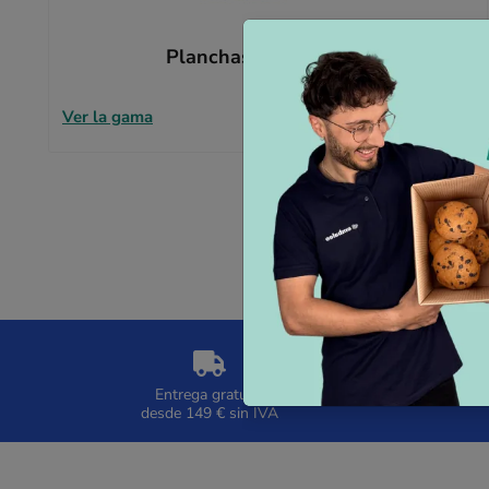
Planchas separadoras
Ver la gama
Entrega gratuita
desde 149 € sin IVA