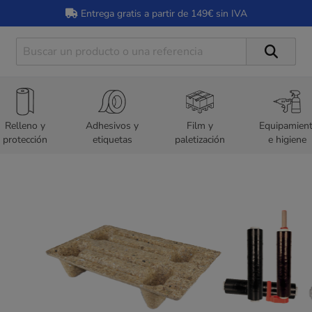
Entrega gratis a partir de 149€ sin IVA
Relleno y
Adhesivos y
Film y
Equipamien
protección
etiquetas
paletización
e higiene