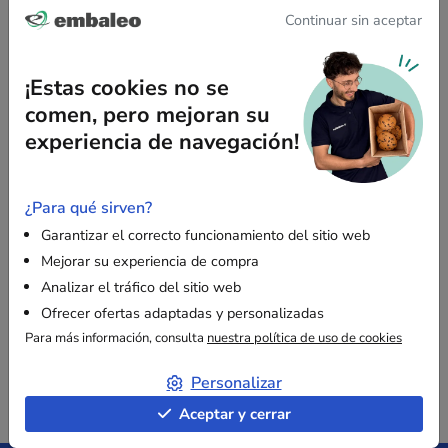
Continuar sin aceptar
Los sobres acolchados blancos también permiten optimizar el
espacio de almacenamiento, ya que son extremadamente
planos cuando están vacíos, lo que facilita guardar una gran
¡Estas cookies no se
cantidad en un espacio reducido.
comen, pero mejoran su
experiencia de navegación!
¿El valor añadido?
Nuestros sobres acolchados blancos están
fabricados con materiales respetuosos con el medio ambiente.
Su capa exterior de papel kraft blanco es 100 % reciclada y el
¿Para qué sirven?
film interior de burbujas está compuesto por un 91 % de
Garantizar el correcto funcionamiento del sitio web
materiales reciclados. Además, son
100 % reciclables
: solo
Mejorar su experiencia de compra
tiene que
separar el papel kraft del film de burbujas
antes de
Analizar el tráfico del sitio web
depositarlos en los contenedores de reciclaje correspondientes.
Ofrecer ofertas adaptadas y personalizadas
Para más información, consulta
nuestra política de uso de cookies
Personalizar
Aceptar y cerrar