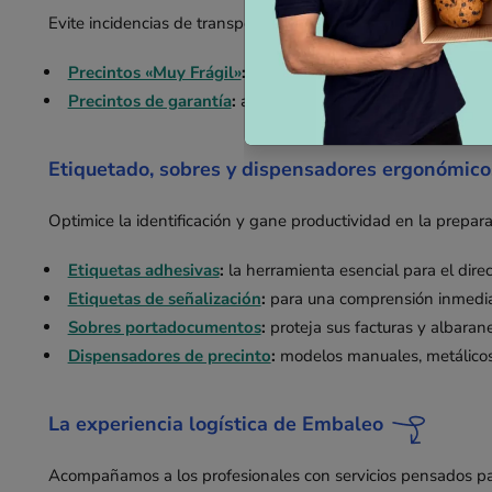
Evite incidencias de transporte comunicando claramente la n
Precintos «Muy Frágil»
:
una alerta visual inmediata para
Precintos de garantía
:
asegure sus envíos contra robos ha
Etiquetado, sobres y dispensadores ergonómico
Optimice la identificación y gane productividad en la prepar
Etiquetas adhesivas
:
la herramienta esencial para el direc
Etiquetas de señalización
:
para una comprensión inmediata 
Sobres portadocumentos
:
proteja sus facturas y albaran
Dispensadores de precinto
:
modelos manuales, metálicos 
La experiencia logística de Embaleo
Acompañamos a los profesionales con servicios pensados par