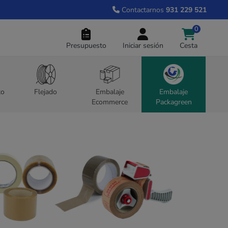
Contactarnos
931 229 521
0
Presupuesto
Iniciar sesión
Cesta
to
Flejado
Embalaje
Embalaje
Ecommerce
Packagreen