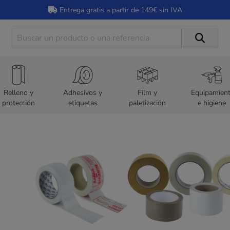
Entrega gratis a partir de 149€ sin IVA
Relleno y
Adhesivos y
Film y
Equipamien
protección
etiquetas
paletización
e higiene