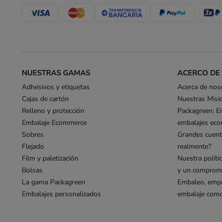
NUESTRAS GAMAS
ACERCO DE
Adhesivos y etiquetas
Acerca de nos
Cajas de cartón
Nuestras Misi
Relleno y protección
Packagreen: E
Embalaje Ecommerce
embalajes eco
Sobres
Grandes cuent
Flejado
realmente?
Film y paletización
Nuestra políti
Bolsas
y un compromi
La gama Packagreen
Embaleo, empr
Embalajes personalizados
embalaje como 