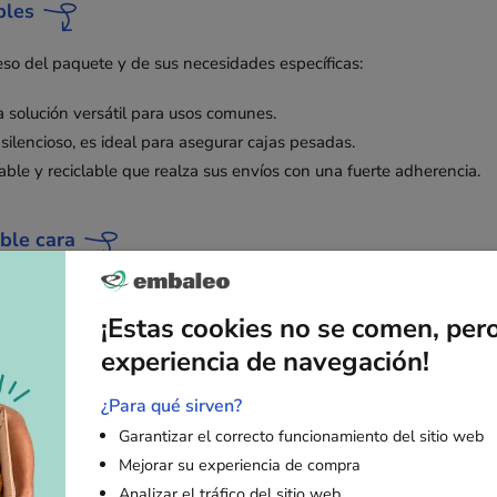
bles
peso del paquete y de sus necesidades específicas:
a solución versátil para usos comunes.
ilencioso, es ideal para asegurar cajas pesadas.
able y reciclable que realza sus envíos con una fuerte adherencia.
ble cara
cas:
¡Estas cookies no se comen, per
poral de superficies sin dejar residuos de adhesivo.
experiencia de navegación!
drio para una resistencia extrema al desgarro.
 sus soportes.
¿Para qué sirven?
Garantizar el correcto funcionamiento del sitio web
Mejorar su experiencia de compra
Analizar el tráfico del sitio web