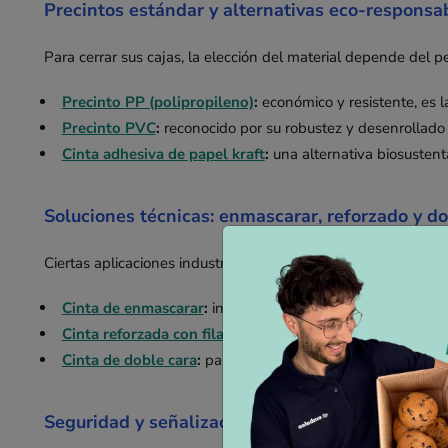
Precintos estándar y alternativas eco-responsa
Para cerrar sus cajas, la elección del material depende del 
Precinto PP (polipropileno)
:
económico y resistente, es l
Precinto PVC
:
reconocido por su robustez y desenrollado s
Cinta adhesiva de papel kraft
:
una alternativa biosustent
Soluciones técnicas: enmascarar, reforzado y do
Ciertas aplicaciones industriales exigen propiedades específi
Cinta de enmascarar
:
indispensable para la protección tem
Cinta reforzada con filamentos
:
reforzada con fibra de vi
Cinta de doble cara
:
para un montaje limpio e invisible de
Seguridad y señalización de envíos