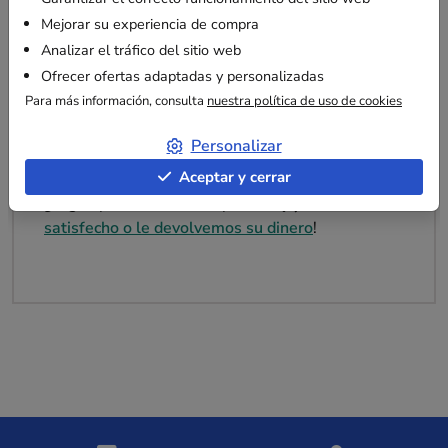
entrega en 2 a 4 días laborables!
Mejorar su experiencia de compra
Analizar el tráfico del sitio web
Ofrecer ofertas adaptadas y personalizadas
Para más información, consulta
nuestra política de uso de cookies
Personalizar
Servicio postventa
Aceptar y cerrar
¿Algún problema con su pedido?
¡Queda
satisfecho o le devolvemos su dinero
!