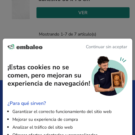
VER
Mostrando 1-7 de 7 artículo(s)
Continuar sin aceptar
¡Estas cookies no se
comen, pero mejoran su
experiencia de navegación!
Entrega gratuita
Satisfecho
¿Para qué sirven?
desde 149 € sin IVA
o reembolsado
Garantizar el correcto funcionamiento del sitio web
Mejorar su experiencia de compra
Pago
Presupuesto
Analizar el tráfico del sitio web
Seguro
inmediato