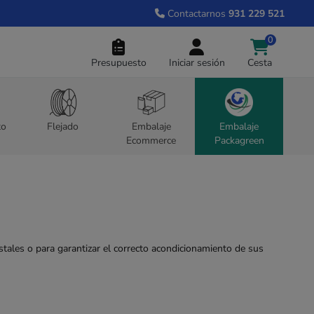
Contactarnos
931 229 521
0
Presupuesto
Iniciar sesión
Cesta
to
Flejado
Embalaje
Embalaje
Ecommerce
Packagreen
tales o para garantizar el correcto acondicionamiento de sus