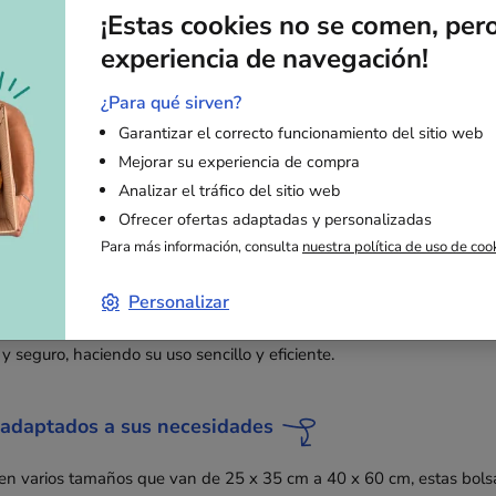
¡Estas cookies no se comen, per
experiencia de navegación!
plástico transparentes: ligereza y visibilidad para s
¿Para qué sirven?
e plástico transparentes
, también conocidas como bolsas tipo sobr
Garantizar el correcto funcionamiento del sitio web
 cara transparente, permiten visualizar rápidamente los productos e
Mejorar su experiencia de compra
Analizar el tráfico del sitio web
Ofrecer ofertas adaptadas y personalizadas
de las bolsas de plástico transparentes
Para más información, consulta
nuestra política de uso de coo
 combinan múltiples ventajas. Su ligereza permite reducir los gasto
ediciones. Son impermeables, protegiendo eficazmente su contenido 
Personalizar
esentación directa de los productos, ideal para folletos, catálogos o
 y seguro, haciendo su uso sencillo y eficiente.
adaptados a sus necesidades
en varios tamaños que van de 25 x 35 cm a 40 x 60 cm, estas bols