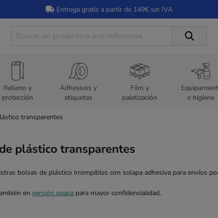
Entrega gratis a partir de 149€ sin IVA
Relleno y
Adhesivos y
Film y
Equipamien
protección
etiquetas
paletización
e higiene
lástico transparentes
de plástico transparentes
tras bolsas de plástico irrompibles con solapa adhesiva para envíos pos
también en
versión opaca
para mayor confidencialidad.