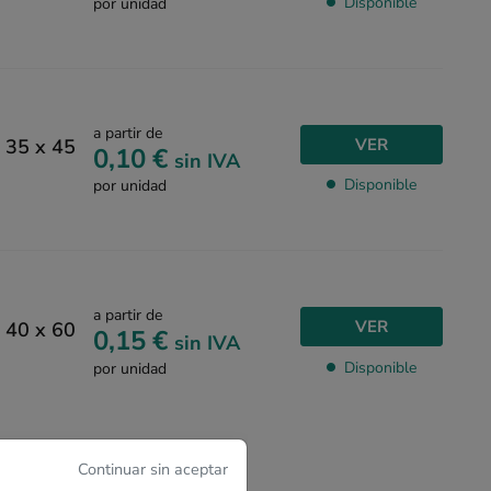
Disponible
por unidad
a partir de
VER
o 35 x 45
0,10 €
sin IVA
Disponible
por unidad
a partir de
VER
o 40 x 60
0,15 €
sin IVA
Disponible
por unidad
Continuar sin aceptar