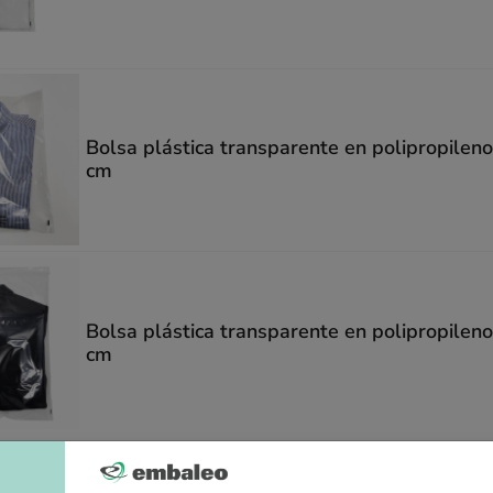
Bolsa plástica transparente en polipropilen
cm
Bolsa plástica transparente en polipropilen
cm
 de 5 artículo(s)