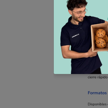
Bolsas de 
Las
bolsas d
Gracias a su
Ventajas 
Estas bolsas
para sus exp
ofrece una pr
cierre rápido
Formatos 
Disponibles 