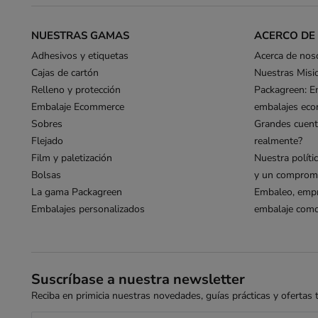
NUESTRAS GAMAS
ACERCO DE
Adhesivos y etiquetas
Acerca de nos
Cajas de cartón
Nuestras Misi
Relleno y protección
Packagreen: E
Embalaje Ecommerce
embalajes eco
Sobres
Grandes cuent
Flejado
realmente?
Film y paletización
Nuestra políti
Bolsas
y un compromi
La gama Packagreen
Embaleo, empr
Embalajes personalizados
embalaje como 
Suscríbase a nuestra newsletter
Reciba en primicia nuestras novedades, guías prácticas y ofertas ta