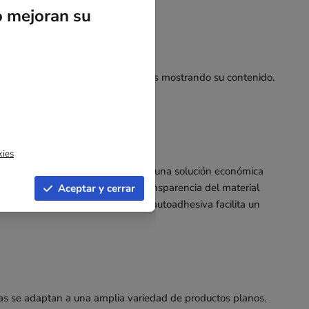
o mejoran su
us productos
e, son ideales para enviar artículos mostrando su contenido.
nviados.
kies
s de envío, lo que las convierte en una solución económica
frente al agua y al polvo. La transparencia del material
Aceptar y cerrar
 periódicos. Por último, su solapa autoadhesiva facilita un
as se adaptan a una amplia variedad de productos planos.