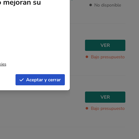
o mejoran su
No disponible
por unidad
VER
Bajo presupuesto
kies
Aceptar y cerrar
VER
Bajo presupuesto