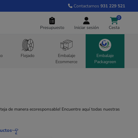
Contactarnos
931 229 521
0
Presupuesto
Iniciar sesión
Cesta
to
Flejado
Embalaje
Embalaje
Ecommerce
Packagreen
roteja de manera ecoresponsable! Encuentre aquí todas nuestras
ductos