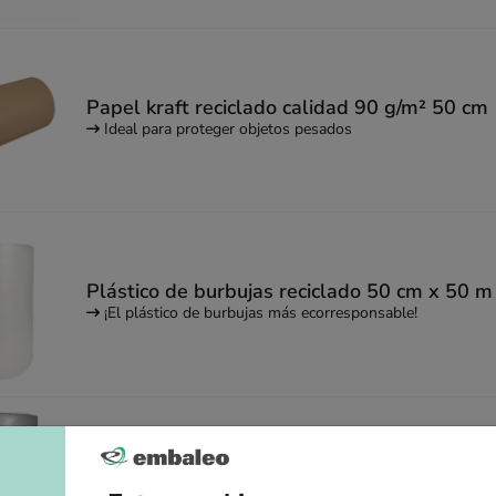
Papel kraft reciclado calidad 90 g/m² 50 cm
Ideal para proteger objetos pesados
Plástico de burbujas reciclado 50 cm x 50 m
¡El plástico de burbujas más ecorresponsable!
Plástico de burbujas reciclado 50 cm x 100 