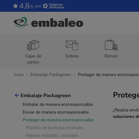
4,8
con
/5
Cajas de
Sobres
Bolsas
cartón
Inicio
Embalaje Packagreen
Proteger de manera ecorrespon
Proteg
Embalaje Packagreen
Embalar de manera ecorresponsable
¿Realiza enví
Enviar de manera ecorresponsable
soluciones d
Proteger de manera ecorresponsable
Plástico de burbujas reciclado
Relleno reciclado, reciclable