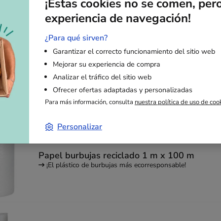
¡Estas cookies no se comen, per
¡El plástico de burbujas más ecorresponsable!
experiencia de navegación!
¿Para qué sirven?
Garantizar el correcto funcionamiento del sitio web
Mejorar su experiencia de compra
Papel burbujas reciclado 1 m x 50 m
Analizar el tráfico del sitio web
¡El plástico de burbujas más ecorresponsable!
Ofrecer ofertas adaptadas y personalizadas
Para más información, consulta
nuestra política de uso de coo
Personalizar
Papel burbujas reciclado 1 m x 100 m
¡El plástico de burbujas más ecorresponsable!