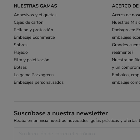
NUESTRAS GAMAS
ACERCO DE
Adhesivos y etiquetas
Acerca de nos
Cajas de cartón
Nuestras Misi
Relleno y protección
Packagreen: E
Embalaje Ecommerce
embalajes eco
Sobres
Grandes cuent
Flejado
realmente?
Film y paletización
Nuestra políti
Bolsas
y un compromi
La gama Packagreen
Embaleo, empr
Embalajes personalizados
embalaje como 
Suscríbase a nuestra newsletter
Reciba en primicia nuestras novedades, guías prácticas y ofertas ta