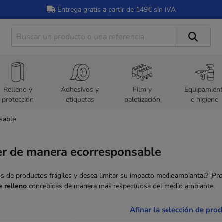
Entrega gratis a partir de 149€ sin IVA
Relleno y
Adhesivos y
Film y
Equipamien
protección
etiquetas
paletización
e higiene
sable
er de manera ecorresponsable
os de productos frágiles y desea limitar su impacto medioambiantal? ¡P
e relleno
concebidas de manera más respectuosa del medio ambiante.
Afinar la selección de pro