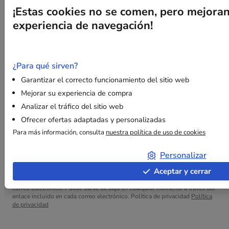
Preguntas frecuentes
¡Estas cookies no se comen, pero mejora
Aviso legal
experiencia de navegación!
+34 931 229 521
contact@embaleo.es
Passeig de Gràcia, 2
08007 Barcelona España
¿Para qué sirven?
Garantizar el correcto funcionamiento del sitio web
Mejorar su experiencia de compra
Analizar el tráfico del sitio web
Suscríbase a nuestra newsletter
Ofrecer ofertas adaptadas y personalizadas
Reciba en primicia nuestras novedades, guías prácticas y ofertas
Para más información, consulta
nuestra política de uso de cookies
tarifarias.
Personalizar
Aceptar y cerrar
Al suscribirse, acepta recibir nuestras comunicaciones comerciales por
correo electrónico. Puede darse de baja en cualquier momento a través del
enlace incluido en cada correo electrónico. Política de privacidad
Política
de privacidad