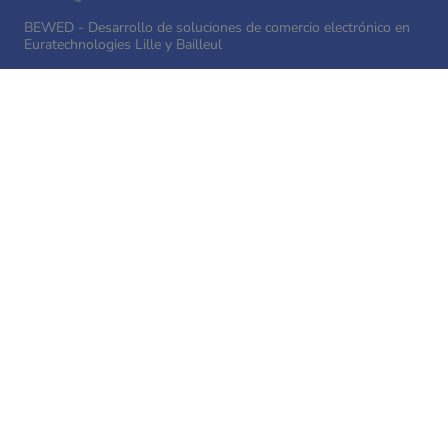
BEWED - Desarrollo de soluciones de comercio electrónico en
Euratechnologies Lille y Bailleul