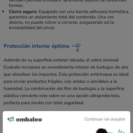
formas.
Cierre seguro
: Equipado con una banda adhesiva hermética,
garantiza un aislamiento total del contenido. Una vez
abierto, no puede volver a cerrarse, asegurando así la
inviolabilidad del envío.
Protección interior óptima
Además de su superficie exterior robusta, el sobre Jovimail
Ecobulle incorpora un revestimiento interior de burbujas de aire
que absorben los impactos. Esta protección antichoque es ideal
para enviar productos frágiles, con aristas o sensibles a la
humedad. La combinación del film de burbujas y la superficie
plástica convierte este sobre en una opción ultraprotectora,
perfecta para envíos con total seguridad.
Continuar sin aceptar
Una solución más responsable y económica