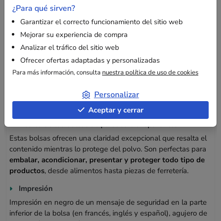
¿Para qué sirven?
Garantizar el correcto funcionamiento del sitio web
Mejorar su experiencia de compra
Analizar el tráfico del sitio web
Descripción
Ofrecer ofertas adaptadas y personalizadas
Para más información, consulta
nuestra política de uso de cookies
¿Por qué elegir nuestras bolsas de plástico
Personalizar
transparentes de polipropileno para sus
embalajes?
Aceptar y cerrar
Acerca de las bolsas de plástico transparentes
Estas bolsas ofrecen una claridad excepcional que resalta el
contenido mientras lo protege del polvo. Son perfectas para
embalar, acondicionar, presentar y proteger todo tipo de
productos
, desde alimentos hasta piezas de ferretería.
Impresión
Impresión en negro de un mensaje de seguridad en la parte
inferior de la bolsa (en francés, inglés y español), agujero de