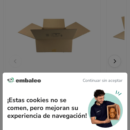
Continuar sin aceptar
Cartón canal simple 50 x 40 x 15 cm
Cartón c
¡Estas cookies no se
5
/5
1 opiniones
comen, pero mejoran su
a partir de
1,29 €
por unidad
experiencia de navegación!
sin IVA