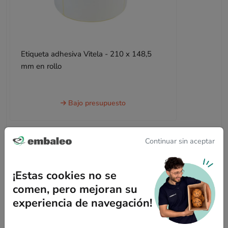
Etiqueta adhesiva Vitela - 210 x 148,5
mm en rollo
Bajo presupuesto
Continuar sin aceptar
¡Estas cookies no se
Descripción
comen, pero mejoran su
experiencia de navegación!
¿Cuáles son las ventajas del sobre de papel