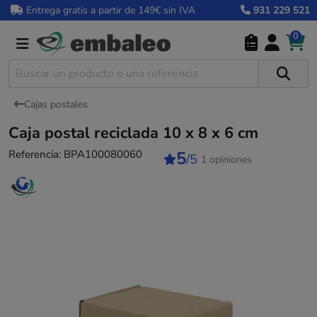
Entrega gratis a partir de 149€ sin IVA
931 229 521
0
Cajas postales
Caja postal reciclada 10 x 8 x 6 cm
Referencia:
BPA100080060
5
/5
1 opiniones