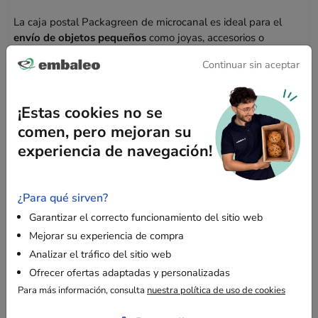
La caja postal Packagreen de microcanal es ideal para el
envío de objetos pequeños
como joyas, accesorios o
productos cosméticos. Su estructura de microcanal ofrece una
Continuar sin aceptar
excelente
protección frente a los golpes
, manteniendo al
mismo tiempo un formato compacto y ligero. Es la solución
perfecta para garantizar que sus productos lleguen a destino
¡Estas cookies no se
de forma segura.
comen, pero mejoran su
experiencia de navegación!
Uso sencillo y rápido
El montaje de esta caja postal es extremadamente sencillo y
¿Para qué sirven?
sólo requiere unos segundos. Gracias a su sistema de
Garantizar el correcto funcionamiento del sitio web
ensamblaje intuitivo, le permite
ahorrar tiempo
en la
Mejorar su experiencia de compra
preparación de sus envíos.
Analizar el tráfico del sitio web
Ofrecer ofertas adaptadas y personalizadas
Ventajas de la caja Packagreen
Para más información, consulta
nuestra política de uso de cookies