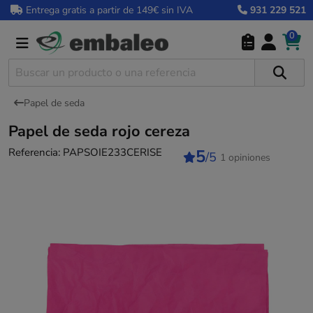
Entrega gratis a partir de 149€ sin IVA
931 229 521
0
Papel de seda
Papel de seda rojo cereza
Referencia:
PAPSOIE233CERISE
5
/5
1 opiniones