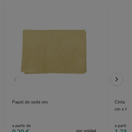
Papel de seda oro
Cinta ad
cm x 66
a partir de
a partir d
0,20 €
por unidad
1,23 €