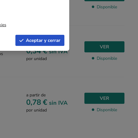
sin IVA
Disponible
por unidad
kies
Aceptar y cerrar
a partir de
VER
33 cm
0,34 €
sin IVA
os
Disponible
por unidad
a partir de
VER
0,78 €
sin IVA
Disponible
por unidad