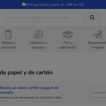
Entrega gratis a partir de 149€ sin IVA
Relleno y
Adhesivos y
Film y
Equipamien
protección
etiquetas
paletización
e higiene
de papel y de cartón
Busco un sobre cartón o papel de
tamaño
Introduzca las dimensiones en cm (ancho x alto):