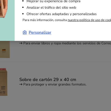
Mejorar su experiencia de compra
Ideal para el envío de libros y tebeos
Analizar el tráfico del sitio web
Ofrecer ofertas adaptadas y personalizadas
Para más información, consulta
nuestra política de uso de coo
Personalizar
Sobres de envío kraft rígidos Pocheco 26 x 
Para enviar libros y ropa mediante los servicios de Corre
Sobre de cartón 29 x 40 cm
Para proteger y enviar grandes formatos.