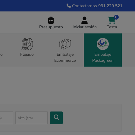
Contactarnos
931 229 521
0
Presupuesto
Iniciar sesión
Cesta
to
Flejado
Embalaje
Embalaje
Ecommerce
Packagreen