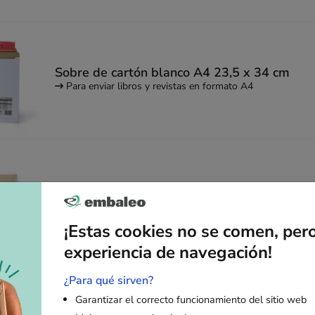
Sobre de cartón blanco A4 23,5 x 34 cm
Para enviar libros y revistas en formato A4
Sobre de cartón Embaleo 24 x 34 cm
Perfecto para enviar documentos de forma segura
¡Estas cookies no se comen, per
experiencia de navegación!
¿Para qué sirven?
Garantizar el correcto funcionamiento del sitio web
Sobre de cartón B4 25 x 36 cm