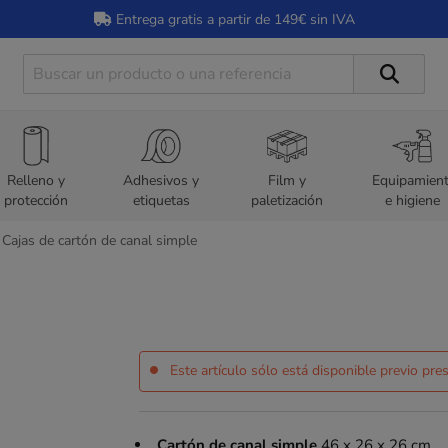
Entrega gratis a partir de 149€ sin IVA
Relleno y
Adhesivos y
Film y
Equipamien
protección
etiquetas
paletización
e higiene
Cajas de cartón de canal simple
Este artículo sólo está disponible previo pr
Cartón de canal simple
46 x 26 x 26 cm