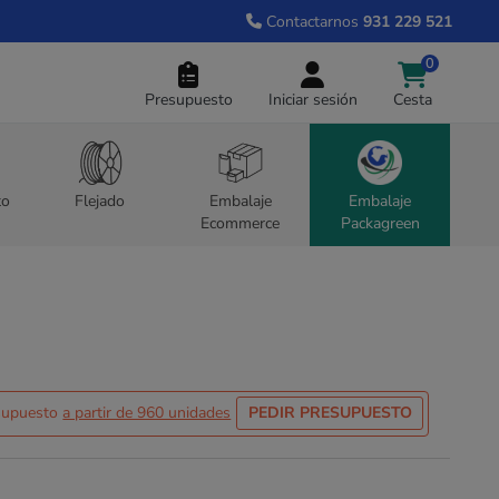
Contactarnos
931 229 521
0
Presupuesto
Iniciar sesión
Cesta
to
Flejado
Embalaje
Embalaje
Ecommerce
Packagreen
esupuesto
a partir de 960 unidades
PEDIR PRESUPUESTO