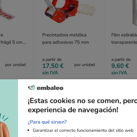
va
Precintadora metálica
Film estirab
 frágil 5 cm
para adhesivos 75 mm
transparent
cm x 300 m
a partir de
a partir de
por unidad
17,50 €
por unidad
9,60 €
sin IVA
sin IVA
¡Estas cookies no se comen, per
experiencia de navegación!
Descripción
¿Para qué sirven?
Garantizar el correcto funcionamiento del sitio web