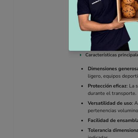
La caja ideal para su
Nuestra caja de cartón de c
voluminosos durante el envío
golpes y manipulaciones, as
Características principal
Dimensiones generos
ligero, equipos deporti
Protección eficaz
: La 
durante el transporte.
Versatilidad de uso
: 
pertenencias volumino
Facilidad de ensambl
Tolerancia dimension
indicadas.