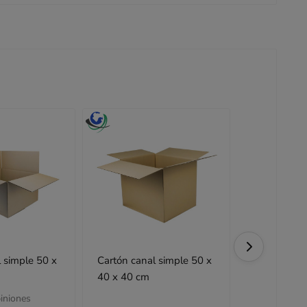
 simple 50 x
Cartón canal simple 50 x
Caja de car
40 x 40 cm
40 cm
iniones