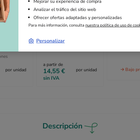
Mejorar su experiencia de compra
Analizar el tráfico del sitio web
Ofrecer ofertas adaptadas y personalizadas
Para más información, consulta
nuestra política de uso de coo
 doble 55 x
Precintadora silenciosa
Papel burbuj
Personalizar
para adhesivos 75 mm
1 m x 100 
ones
a partir de
Bajo p
por unidad
14,55 €
por unidad
sin IVA
Descripción