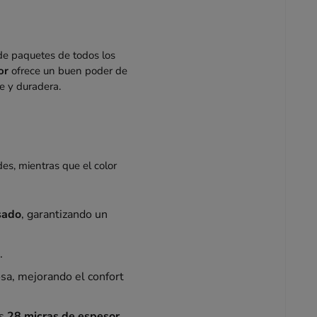
e de paquetes de todos los
or
ofrece un buen poder de
le y duradera.
es, mientras que el color
sado
, garantizando un
.
osa, mejorando el confort
us
28 micras de espesor
.