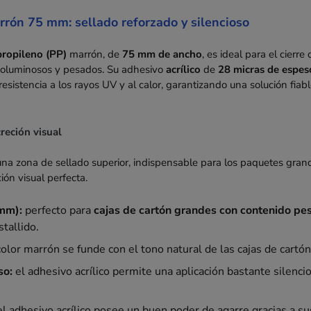
arrón 75 mm: sellado reforzado y silencioso
propileno (PP)
marrón, de
75 mm de ancho
, es ideal para el cierr
 voluminosos y pesados. Su adhesivo
acrílico
de
28 micras de espes
esistencia a los rayos UV y al calor, garantizando una solución fiab
reción visual
na zona de sellado superior, indispensable para los paquetes grand
ón visual perfecta.
mm):
perfecto para
cajas de cartón grandes con contenido pe
stallido.
color marrón se funde con el tono natural de las cajas de cartón
so:
el adhesivo acrílico permite una aplicación bastante silenci
l adhesivo acrílico posee un buen poder de agarre gracias a s