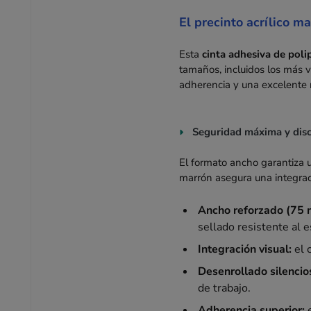
El precinto acrílico m
Esta
cinta adhesiva de poli
tamaños, incluidos los más
adherencia y una excelente r
Seguridad máxima y disc
El formato ancho garantiza u
marrón asegura una integraci
Ancho reforzado (75 
sellado resistente al e
Integración visual:
el 
Desenrollado silencio
de trabajo.
Adherencia superior:
e