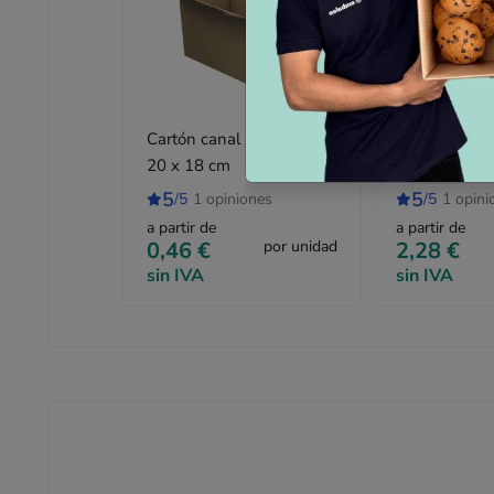
Cartón canal simple 26 x
Cartón canal
20 x 18 cm
35 x 35 cm
5
5
/5
1 opiniones
/5
1 opini
a partir de
a partir de
0,46 €
por unidad
2,28 €
sin IVA
sin IVA