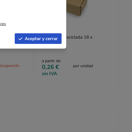
kies
as reciclado
Caja postal reciclada 18 x
Aceptar y cerrar
m
10 x 5 cm
a partir de
resupuesto
0,26 €
por unidad
sin IVA