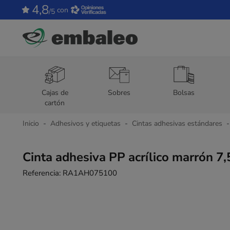
4,8
con
/5
Cajas de
Sobres
Bolsas
cartón
Inicio
Adhesivos y etiquetas
Cintas adhesivas estándares
Cinta adhesiva PP acrílico marrón 7
Referencia:
RA1AH075100