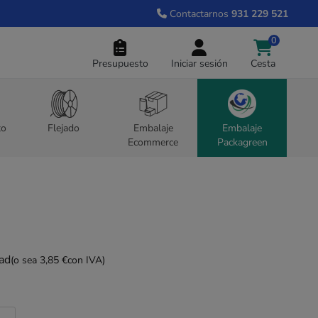
Contactarnos
931 229 521
0
Presupuesto
Iniciar sesión
Cesta
to
Flejado
Embalaje
Embalaje
Ecommerce
Packagreen
dad
(o sea 3,85 €
con IVA)