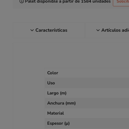
Palet disponible a partir de 1584 unidades
Solici
Características
Artículos ad
Color
Uso
Largo (m)
Anchura (mm)
Material
Espesor (µ)