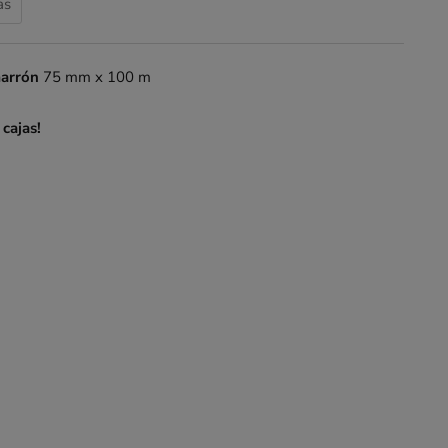
as
marrón
75 mm x 100 m
 cajas!