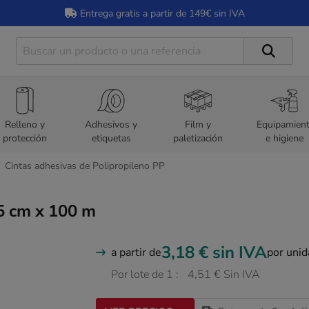
Entrega gratis a partir de 149€ sin IVA
Relleno y
Adhesivos y
Film y
Equipamien
protección
etiquetas
paletización
e higiene
Cintas adhesivas de Polipropileno PP
,5 cm x 100 m
3,18 €
sin IVA
a partir de
por uni
Por lote de 1 :
4,51 € Sin IVA