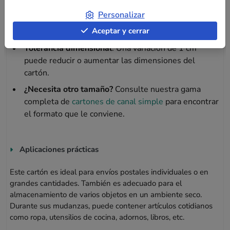
Facilidad de montaje
: Ligero y fácil de ensamblar,
Personalizar
este cartón le ahorra tiempo en la preparación de sus
Aceptar y cerrar
paquetes.
Tolerancia dimensional
: Una variación de 1 cm
puede reducir o aumentar las dimensiones del
cartón.
¿Necesita otro tamaño?
Consulte nuestra gama
completa de
cartones de canal simple
para encontrar
el formato que le conviene.
Aplicaciones prácticas
Este cartón es ideal para envíos postales individuales o en
grandes cantidades. También es adecuado para el
almacenamiento de varios objetos en un ambiente seco.
Durante sus mudanzas, puede contener artículos cotidianos
como ropa, utensilios de cocina, adornos, libros, etc.