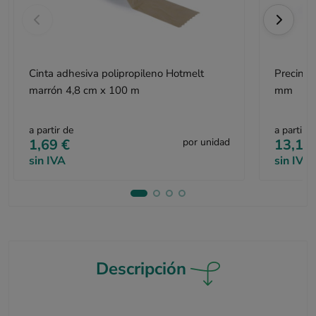
Cinta adhesiva polipropileno Hotmelt
Precinta
marrón 4,8 cm x 100 m
mm
a partir de
a partir d
1,69 €
por unidad
13,15
sin IVA
sin IVA
Descripción