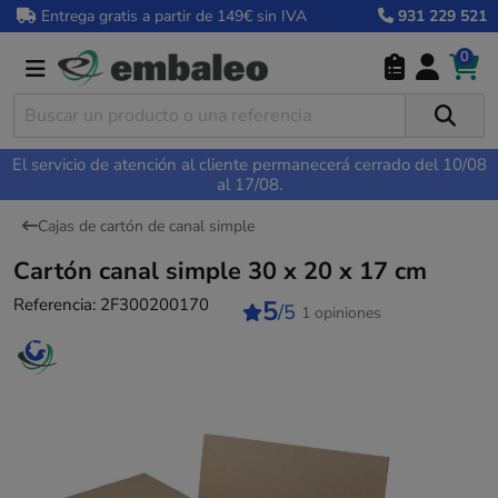
Entrega gratis a partir de 149€ sin IVA
931 229 521
0
El servicio de atención al cliente permanecerá cerrado del 10/08
al 17/08.
Cajas de cartón de canal simple
Cartón canal simple 30 x 20 x 17 cm
Referencia:
2F300200170
5
/5
1 opiniones