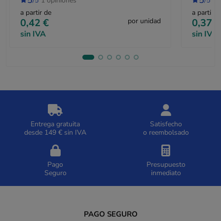
5
5
/5
1 opiniones
/5
1 
a partir de
a partir d
0,42 €
por unidad
0,37 €
sin IVA
sin IVA
Entrega gratuita
Satisfecho
desde 149 € sin IVA
o reembolsado
Pago
Presupuesto
Seguro
inmediato
PAGO SEGURO