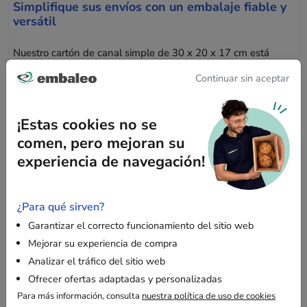
Simplifique sus envíos con un embalaje fiable y
versátil
Nuestro cartón de canal simple de 30 x 20 x 17 cm está
diseñado para proteger eficazmente sus pequeños productos
Continuar sin aceptar
durante el transporte. Su robustez asegura una protección
óptima, mientras que su tamaño versátil se adapta a una
variedad de artículos.
¡Estas cookies no se
comen, pero mejoran su
experiencia de navegación!
Características principales
Resistencia adecuada
: El canal simple ofrece una
¿Para qué sirven?
protección suficiente para productos ligeros,
preservando sus artículos de golpes durante el
Garantizar el correcto funcionamiento del sitio web
transporte.
Mejorar su experiencia de compra
Analizar el tráfico del sitio web
Uso versátil
: Ideal para el envío, almacenamiento o
mudanza de pequeños objetos como juguetes, libros
Ofrecer ofertas adaptadas y personalizadas
o material electrónico.
Para más información, consulta
nuestra política de uso de cookies