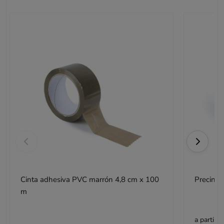
Cinta adhesiva PVC marrón 4,8 cm x 100
Precinta
m
a partir d