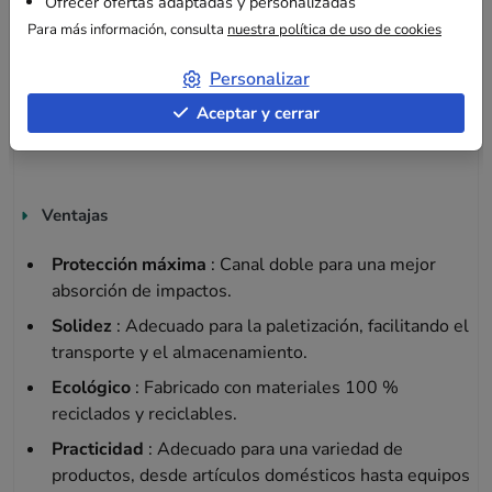
Ofrecer ofertas adaptadas y personalizadas
Uso
Para más información, consulta
nuestra política de uso de cookies
Perfecto para enviar juguetes, libros y material industrial, este
Personalizar
cartón también es adecuado para el almacenamiento. Su
Aceptar y cerrar
robustez permite soportar bien el apilamiento, garantizando
palets estables y homogéneos.
Ventajas
Protección máxima
: Canal doble para una mejor
absorción de impactos.
Solidez
: Adecuado para la paletización, facilitando el
transporte y el almacenamiento.
Ecológico
: Fabricado con materiales 100 %
reciclados y reciclables.
Practicidad
: Adecuado para una variedad de
productos, desde artículos domésticos hasta equipos