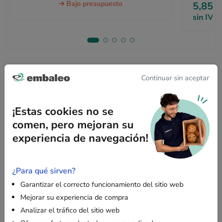
Bajo presupuesto
5,85 €
sin IVA
Continuar sin aceptar
Descripción
¡Estas cookies no se
comen, pero mejoran su
¿Por qué elegir una caja de cartón de canal
experiencia de navegación!
doble para sus envíos?
Estas cajas de cartón reforzado con canal doble están
¿Para qué sirven?
diseñadas para
proteger sus artículos pesados y frágiles
Garantizar el correcto funcionamiento del sitio web
durante el envío y el almacenamiento. Fabricadas con
Mejorar su experiencia de compra
materiales 100 % reciclados y reciclables.
Analizar el tráfico del sitio web