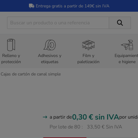
Entrega gratis a partir de 149€ sin IVA
Relleno y
Adhesivos y
Film y
Equipamien
protección
etiquetas
paletización
e higiene
Cajas de cartón de canal simple
0,30 €
sin IVA
a partir de
por uni
Por lote de 80 :
33,50 € Sin IVA