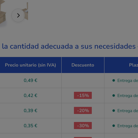
a la cantidad adecuada a sus necesidades
Precio unitario (sin IVA)
Descuento
Pla
0,49 €
Entrega de
0,42 €
-15%
Entrega de
0,39 €
-20%
Entrega de
0,35 €
-30%
Entrega de