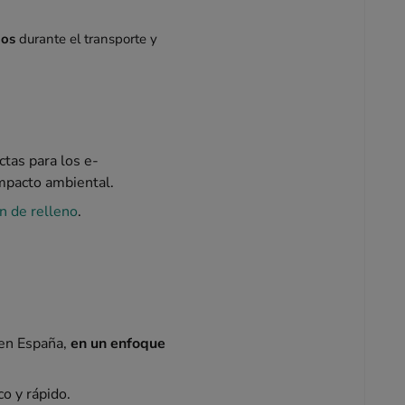
ños
durante el transporte y
ctas para los e-
mpacto ambiental.
n de relleno
.
 en España,
en un enfoque
co y rápido.