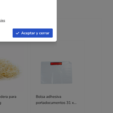
kies
Aceptar y cerrar
adera para
Bolsa adhesiva
g
portadocumentos 31 x
22 cm "Contiene