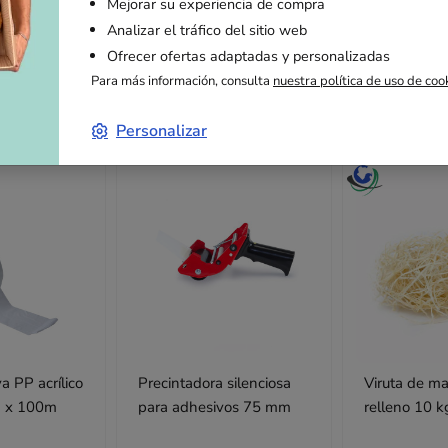
Mejorar su experiencia de compra
Analizar el tráfico del sitio web
Ofrecer ofertas adaptadas y personalizadas
Para más información, consulta
nuestra política de uso de coo
Artículos adicionales
Personalizar
a PP acrílico
Precintadora silenciosa
Viruta de m
blanca 7,5cm x 100m
para adhesivos 75 mm
relleno 10 k