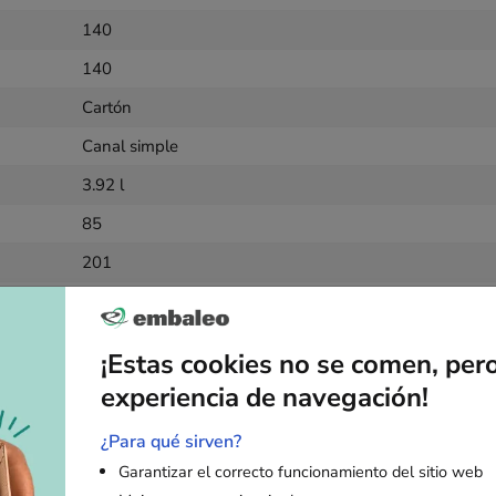
140
140
Cartón
Canal simple
3.92 l
85
201
20 unidades
¡Estas cookies no se comen, per
nformación palet
experiencia de navegación!
120 x 100 x 200 cm
¿Para qué sirven?
2640
Garantizar el correcto funcionamiento del sitio web