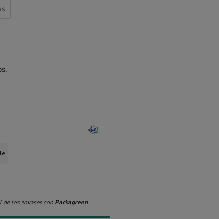
as
s.
le
l de los envases con
Packagreen