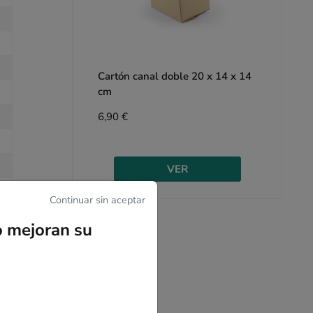
Cartón canal doble 20 x 14 x 14
cm
6,90 €
VER
Continuar sin aceptar
o mejoran su