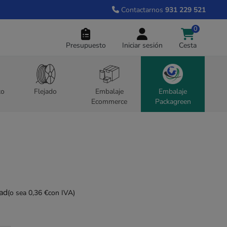
Contactarnos
931 229 521
0
Presupuesto
Iniciar sesión
Cesta
to
Flejado
Embalaje
Embalaje
Ecommerce
Packagreen
dad
(o sea 0,36 €
con IVA)