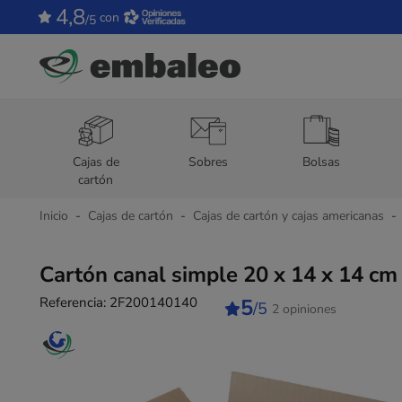
4,8
con
/5
Cajas de
Sobres
Bolsas
cartón
Inicio
Cajas de cartón
Cajas de cartón y cajas americanas
Cartón canal simple 20 x 14 x 14 cm
Referencia:
2F200140140
5
/5
2 opiniones