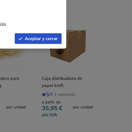
kies
Aceptar y cerrar
adera para
Caja distribuidora de
g
papel kraft
5
/5
1 opiniones
a partir de
por unidad
35,95 €
por unidad
sin IVA