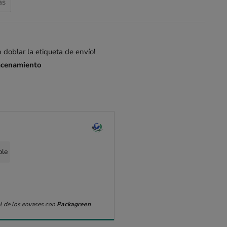
as
 doblar la etiqueta de envío!
macenamiento
ble
l de los envases con
Packagreen