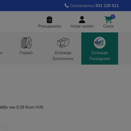
Contactarnos
931 229 521
0
Presupuesto
Iniciar sesión
Cesta
to
Flejado
Embalaje
Embalaje
Ecommerce
Packagreen
dad
(o sea 0,29 €
con IVA)