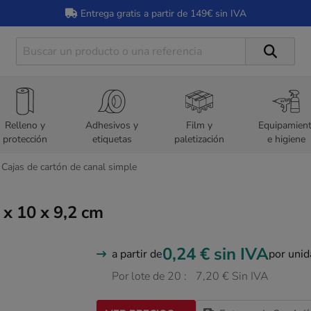
Entrega gratis a partir de 149€ sin IVA
Relleno y
Adhesivos y
Film y
Equipamien
protección
etiquetas
paletización
e higiene
Cajas de cartón de canal simple
 x 10 x 9,2 cm
0,24 €
sin IVA
a partir de
por uni
Por lote de 20 :
7,20 € Sin IVA