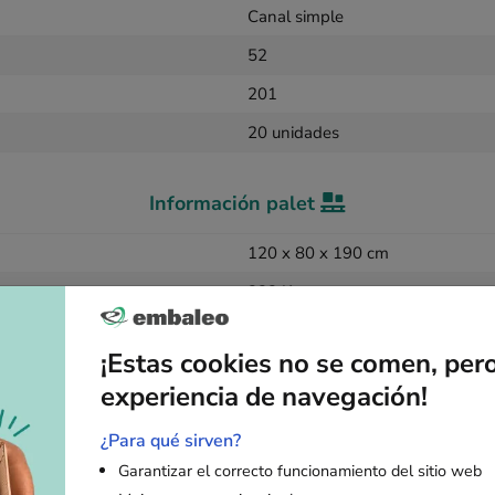
Canal simple
52
201
20 unidades
Información palet
120 x 80 x 190 cm
323 Kg
6000
¡Estas cookies no se comen, per
experiencia de navegación!
¿Para qué sirven?
Garantizar el correcto funcionamiento del sitio web
Artículos adicionales