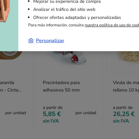
Mejorar su experiencia de compra
Analizar el tráfico del sitio web
Ofrecer ofertas adaptadas y personalizadas
Para más información, consulta
nuestra política de uso de coo
Personalizar
arantía
Precintadora para
Viruta de m
n - Cinta
adhesivos 50 mm
relleno 10 k
cm x 50 m
a partir de
a partir de
por unidad
5,85 €
por unidad
26,25 €
sin IVA
sin IVA