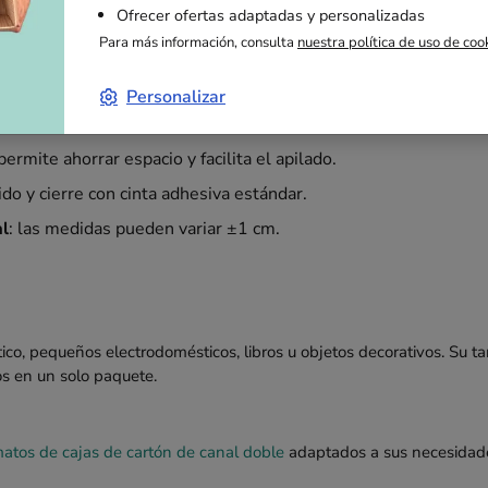
seguridad de sus productos de tamaño medio y facilita su transporte
Ofrecer ofertas adaptadas y personalizadas
Para más información, consulta
nuestra política de uso de coo
Personalizar
 el cartón de canal doble absorbe los impactos y protege su me
 permite ahorrar espacio y facilita el apilado.
ido y cierre con cinta adhesiva estándar.
al
: las medidas pueden variar ±1 cm.
tico, pequeños electrodomésticos, libros u objetos decorativos. Su 
os en un solo paquete.
matos de cajas de cartón de canal doble
adaptados a sus necesidad