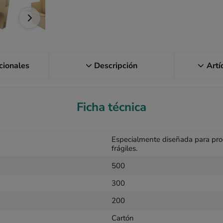
icionales
Descripción
Artí
Ficha técnica
Especialmente diseñada para pr
frágiles.
500
300
200
Cartón