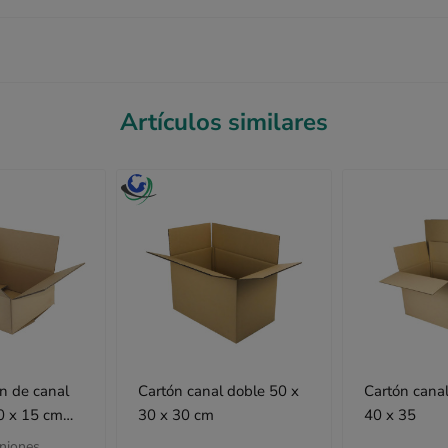
Artículos similares
ón de canal
Cartón canal doble 50 x
Cartón canal
0 x 15 cm
30 x 30 cm
40 x 35
A14
iniones