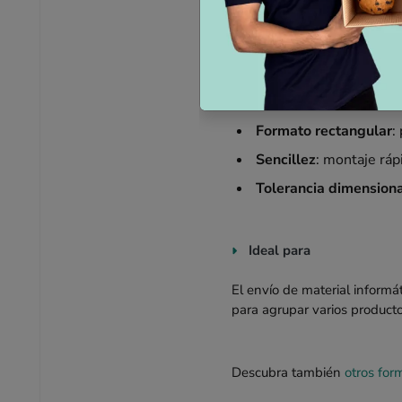
y practicidad. Garantiza la 
Ventajas clave
Protección reforzada
:
Formato rectangular
:
Sencillez
: montaje ráp
Tolerancia dimension
Ideal para
El envío de material informá
para agrupar varios product
Descubra también
otros for