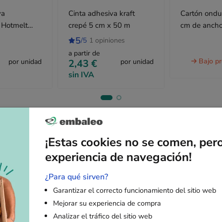
va
Cinta adhesiva kraft
Cartón ondu
o Hotmelt
crepé 5 cm x 50 m
cm de ancho 
cm x 100 m
5
/5
1 opiniones
a partir de
Bajo p
por unidad
2,43 €
por unidad
sin IVA
¡Estas cookies no se comen, per
Descripción
experiencia de navegación!
¿Para qué sirven?
tangular, resistente y funcional
Garantizar el correcto funcionamiento del sitio web
Mejorar su experiencia de compra
 x 30 x 20 cm
, esta caja de cartón de canal doble ofrece el equilibr
Analizar el tráfico del sitio web