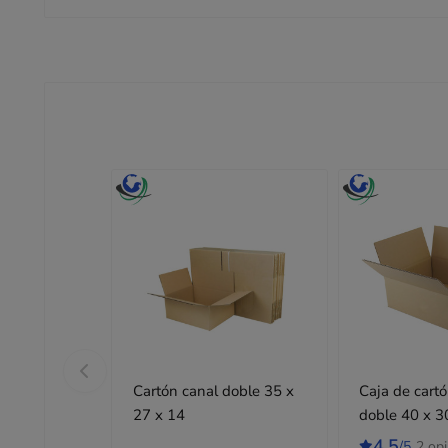
Cartón canal doble 35 x
Caja de cart
27 x 14
doble 40 x 3
tipo GALIA 
4,5
/5
2 op