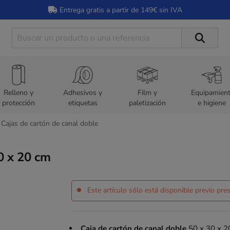
Entrega gratis a partir de 149€ sin IVA
Relleno y
Adhesivos y
Film y
Equipamien
protección
etiquetas
paletización
e higiene
Cajas de cartón de canal doble
0 x 20 cm
Este artículo sólo está disponible previo pr
Caja de cartón de canal doble
50 x 30 x 20