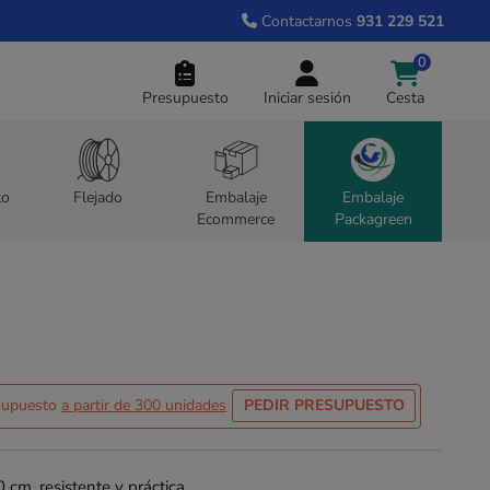
Contactarnos
931 229 521
0
Presupuesto
Iniciar sesión
Cesta
to
Flejado
Embalaje
Embalaje
Ecommerce
Packagreen
esupuesto
a partir de 300 unidades
PEDIR PRESUPUESTO
 cm, resistente y práctica