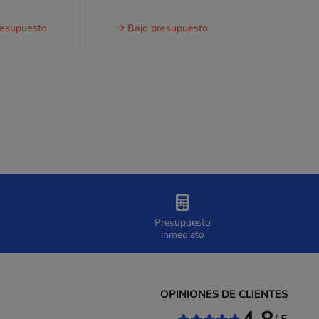
a partir de
resupuesto
Bajo presupuesto
2,28 €
sin IVA
Presupuesto
inmediato
OPINIONES DE CLIENTES