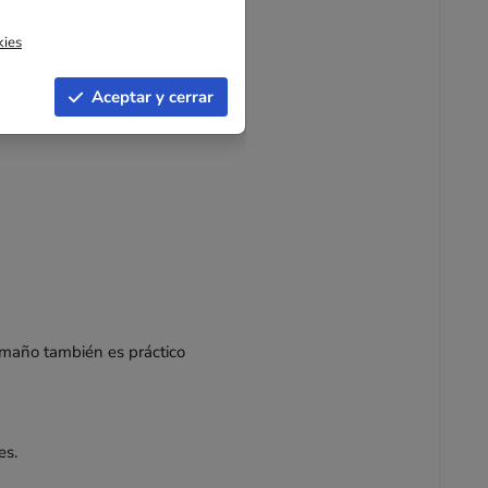
, envío o almacenamiento.
kies
Aceptar y cerrar
rcancía.
tamaño también es práctico
es.