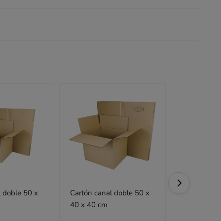
 doble 50 x
Cartón canal doble 50 x
Cartón cana
40 x 40 cm
35 x 35 cm
5
/5
1 opi