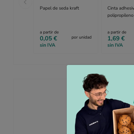
Papel de seda kraft
Cinta adhesi
polipropilen
marrón 4,8 
a partir de
a partir de
0,05 €
por unidad
1,69 €
sin IVA
sin IVA
Una caja de cartón rec
Con unas dimensiones de
50