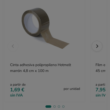
Cinta adhesiva polipropileno Hotmelt
Film est
marrón 4,8 cm x 100 m
45 cm x
a partir de
a partir d
1,69 €
por unidad
7,95 €
sin IVA
sin IVA