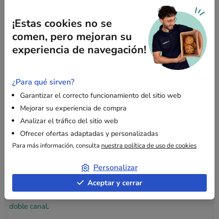
resistencia.
¡Estas cookies no se
Gran capacidad
: Adecuada para objetos que
comen, pero mejoran su
requieren un embalaje seguro.
experiencia de navegación!
Tolerancia dimensional
: Puede haber una variación
de ±1 cm en las medidas.
¿Para qué sirven?
Garantizar el correcto funcionamiento del sitio web
Una solución fiable para sus envíos
Mejorar su experiencia de compra
Ideal para el envío de productos frágiles, el almacenamiento
Analizar el tráfico del sitio web
a largo plazo y los envíos de comercio electrónico.
Ofrecer ofertas adaptadas y personalizadas
Para más información, consulta
nuestra política de uso de cookies
¿Necesita reforzar la protección de sus productos? Descubra
nuestras
soluciones de relleno
.
Personalizar
Aceptar y cerrar
Consulte otros formatos en nuestra
gama de cajas de cartón
doble canal
.