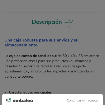
Descripción
Una caja robusta para sus envíos y su
almacenamiento
La
caja de cartón de canal doble
de 50 x 40 x 35 cm ofrece
una protección eficaz para sus productos voluminosos y
pesados. Su estructura reforzada reduce el riesgo de
aplastamiento y amortigua los impactos, garantizando un
transporte seguro.
Características principales
Continuar sin aceptar
Protección reforzada
: Canal doble para una mayor