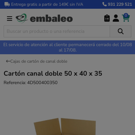
Entrega gratis a partir de 149€ sin IVA
931 229 521
0
El servicio de atención al cliente permanecerá cerrado del 10/08
al 17/08.
Cajas de cartón de canal doble
Cartón canal doble 50 x 40 x 35
Referencia:
4D500400350