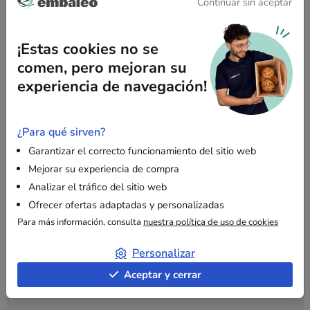
0,23 €
0,24 €
Continuar sin aceptar
sin IVA
sin IVA
¡Estas cookies no se
comen, pero mejoran su
experiencia de navegación!
Descripción
¿Para qué sirven?
Garantizar el correcto funcionamiento del sitio web
Mejorar su experiencia de compra
Un sobre reciclable para proteger sus
Analizar el tráfico del sitio web
documentos de envío
Ofrecer ofertas adaptadas y personalizadas
Este sobre de
papel kraft blanco
está diseñado para
Para más información, consulta
nuestra política de uso de cookies
acompañar sus paquetes o palets protegiendo eficazmente
los documentos adjuntos: albarán, factura, información
Personalizar
aduanera, etc. Garantiza la confidencialidad de sus
Aceptar y cerrar
documentos durante todo el trayecto.