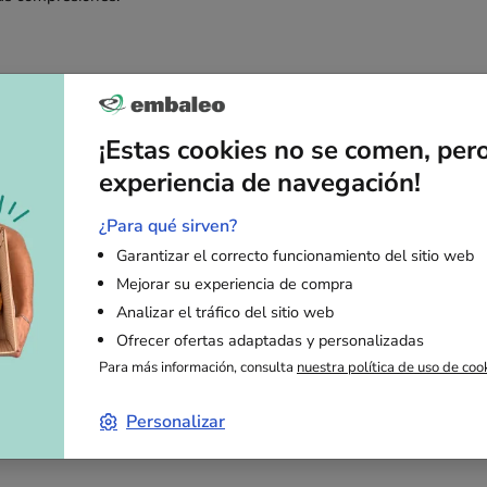
 electrónico, esta caja permite transportar ropa, artículos de decora
una solución perfecta para envíos postales, paletización y almacen
¡Estas cookies no se comen, per
experiencia de navegación!
¿Para qué sirven?
Garantizar el correcto funcionamiento del sitio web
Canal doble para una mejor absorción de impactos y variacione
Mejorar su experiencia de compra
rtar cargas pesadas gracias a su estructura robusta, ofreciend
Analizar el tráfico del sitio web
Ofrecer ofertas adaptadas y personalizadas
 para el almacenamiento en palets con dimensiones optimizad
Para más información, consulta
nuestra política de uso de coo
ra ser apilada en palets sin riesgo de deformación.
Personalizar