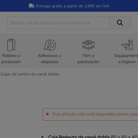
Entrega gratis a partir de 149€ sin IVA
Relleno y
Adhesivos y
Film y
Equipamien
protección
etiquetas
paletización
e higiene
Cajas de cartón de canal doble
Este artículo sólo está disponible previo pr
Caja Redoute de canal doble
80 x 60 x 40