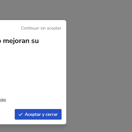
Continuar sin aceptar
ción y diversos accesorios.
amiento prolongado.
o mejoran su
s de temperatura.
o una protección fiable
as para una mejor
kies
Aceptar y cerrar