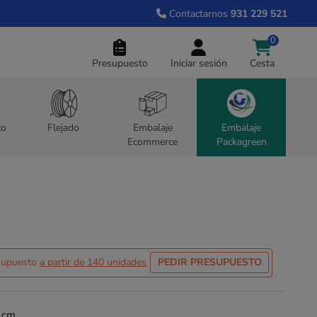
Contactarnos
931 229 521
0
Presupuesto
Iniciar sesión
Cesta
to
Flejado
Embalaje
Embalaje
Ecommerce
Packagreen
esupuesto
a partir de 140 unidades
PEDIR PRESUPUESTO
 cm