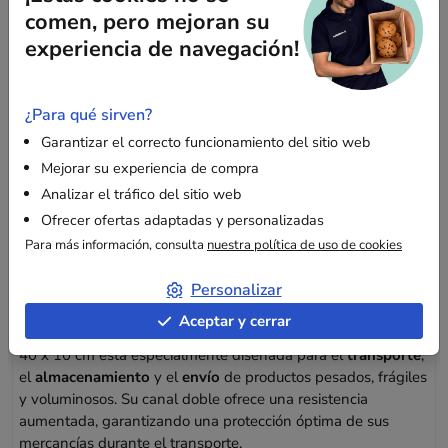
0,05 €
por unidad
2,03 €
comen, pero mejoran su
sin IVA
sin IVA
experiencia de navegación!
¿Para qué sirven?
Garantizar el correcto funcionamiento del sitio web
Mejorar su experiencia de compra
Descripción
Analizar el tráfico del sitio web
Ofrecer ofertas adaptadas y personalizadas
Para más información, consulta
nuestra política de uso de cookies
Caja de cartón reforzada para el transporte
seguro de productos pesados y frágiles
Personalizar
Aceptar y cerrar
Esta caja de cartón de canal doble con dimensiones de 60 x
40 x 10 cm está especialmente diseñada para el
transporte
,
el
almacenamiento
y el
envío
de productos pesados, frágiles
y voluminosos. Su canal doble ofrece una resistencia
aumentada, garantizando una protección óptima de sus
mercancías durante el transporte.