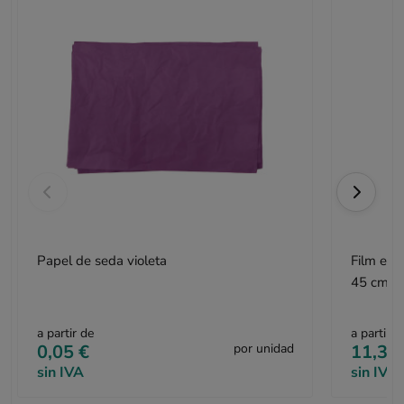
Papel de seda violeta
Film est
45 cm x
a partir de
a partir d
0,05 €
por unidad
11,35
sin IVA
sin IVA