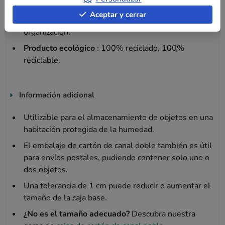
Practicidad
: Adecuada para el almacenamiento en
Aceptar y cerrar
palets con dimensiones optimizadas para una mejor
organización.
Producto ecológico
: 100% reciclado, 100%
reciclable.
Información adicional
Utilizable para el almacenamiento de objetos en una
habitación protegida de la humedad.
El embalaje de cartón de canal doble también es útil
para envíos postales, pudiendo contener solo uno o
dos objetos.
Una tolerancia de 1 cm puede reducir o aumentar el
tamaño de la caja base.
¿No es el tamaño adecuado?
Descubra nuestra