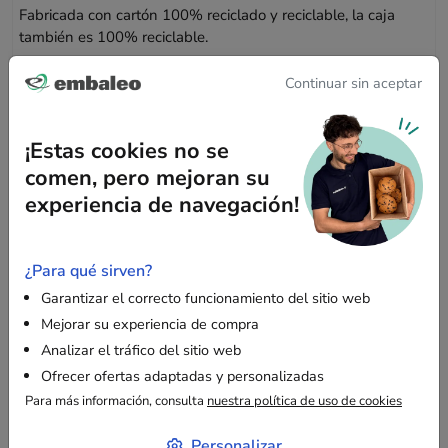
Fabricada con cartón 100% reciclado y reciclable, la caja
también es 100% reciclable.
Continuar sin aceptar
Uso
¡Estas cookies no se
Ideal para el transporte, almacenamiento y paletización de
artículos de gran tamaño. Este cartón es perfecto para
comen, pero mejoran su
objetos voluminosos como juguetes, libros y material
experiencia de navegación!
industrial.
¿Para qué sirven?
Ventajas
Garantizar el correcto funcionamiento del sitio web
Mejorar su experiencia de compra
Protección máxima
: Canal doble para una mejor
Analizar el tráfico del sitio web
absorción de impactos y variaciones de temperatura.
Ofrecer ofertas adaptadas y personalizadas
Solidez
: Capaz de soportar cargas pesadas gracias a
Para más información, consulta
nuestra política de uso de cookies
su estructura robusta, ofreciendo una protección
confiable para sus bienes.
Personalizar