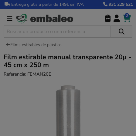
Entrega gratis a partir de 149€ sin IVA
931 229 521
0
Films estirables de plástico
Film estirable manual transparente 20µ -
45 cm x 250 m
Referencia:
FEMAN20E