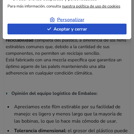
Para más información, consulta
nuestra política de uso de cookies
Personalizar
Composición
Aceptar y cerrar
Su composición de
100 % polietileno
garantiza una
reciclabilidad
completa del plástico, a diferencia de los films
estirables comunes que, debido a la cantidad de sus
componentes, no permiten un reciclaje sencillo.
Está fabricado con una mezcla específica que garantiza un
óptimo agarre de las palets manteniendo una alta
adherencia en cualquier condición climática.
Opinión del equipo logístico de Embaleo:
Apreciamos este film estirable por su facilidad de
manejo: es ligero y menos largo que la mayoría de
las bobinas, lo que lo hace más cómodo de usar.
Tolerancia dimensional:
el grosor del plástico puede