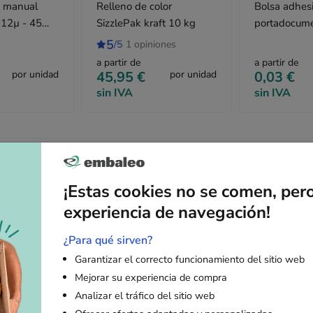
e manual
Relleno de color
Bolsa adhes
 12µ - 45
SizzlePak kraft 10 kg
portadocume
11 cm "Cont
5
/5
1 opiniones
documentac
a partir de
a partir de
por unidad
45,95 €
por unidad
0,03 €
sin IVA
sin IVA
¡Estas cookies no se comen, per
Descripción
experiencia de navegación!
¿Para qué sirven?
ra sus envíos
Garantizar el correcto funcionamiento del sitio web
Mejorar su experiencia de compra
l doble
de 35 x 35 x 25 cm ofrece una
protección óptima
para sus
Analizar el tráfico del sitio web
sta absorbe eficazmente los impactos y reduce los riesgos durante el 