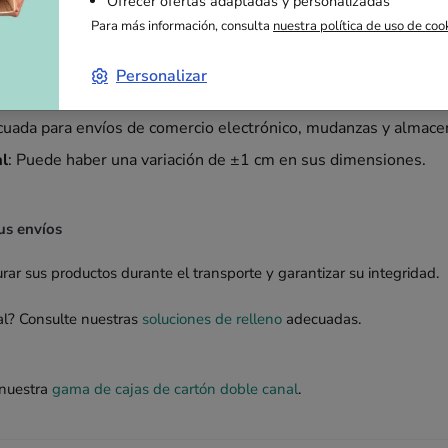
Ofrecer ofertas adaptadas y personalizadas
Para más información, consulta
nuestra política de uso de coo
es
Personalizar
: Doble canal para una mayor protección.
cuada para envíos de comercio electrónico, mudanzas y almace
al
: Puede haber una variación de ±1 cm en sus dimensiones.
us envíos
urar sus productos durante el transporte y garantizar su integridad.
al? Consulte nuestras
soluciones de relleno
adecuadas.
 nuestra
gama de cajas de cartón doble canal
.