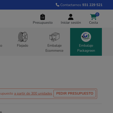
Contactarnos
931 229 521
0
Presupuesto
Iniciar sesión
Cesta
to
Flejado
Embalaje
Embalaje
Ecommerce
Packagreen
esupuesto
a partir de 300 unidades
PEDIR PRESUPUESTO
cm