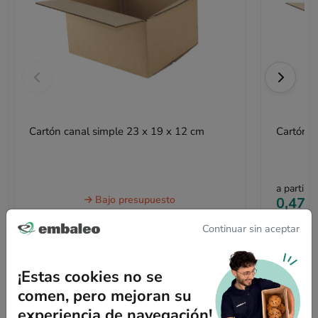
Cartón canal simple 23 x 19 x 12 cm
a partir d
Bajo presupuesto
0,47 €
sin IVA
Continuar sin aceptar
¡Estas cookies no se
comen, pero mejoran su
experiencia de navegación!