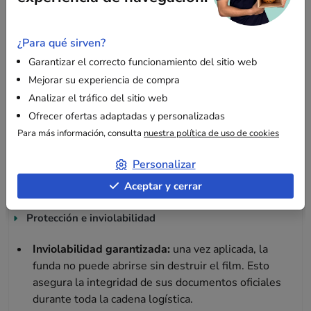
Descripción
¿Para qué sirven?
Garantizar el correcto funcionamiento del sitio web
La funda portadocumentos formato A6:
compacta, económica y segura
Mejorar su experiencia de compra
Analizar el tráfico del sitio web
Esta funda adhesiva en formato
A6 (160 x 110 mm)
es la
Ofrecer ofertas adaptadas y personalizadas
solución más eficaz para adjuntar sus documentos de
Para más información, consulta
nuestra política de uso de cookies
transporte (albaranes, facturas, listas de contenido) a sus
envíos. Garantiza que sus documentos permanezcan unidos
Personalizar
al paquete hasta su destino final.
Aceptar y cerrar
Protección e inviolabilidad
Inviolabilidad garantizada:
una vez aplicada, la
funda no puede abrirse sin destruir el film. Esto
asegura la integridad de sus documentos oficiales
durante toda la cadena logística.