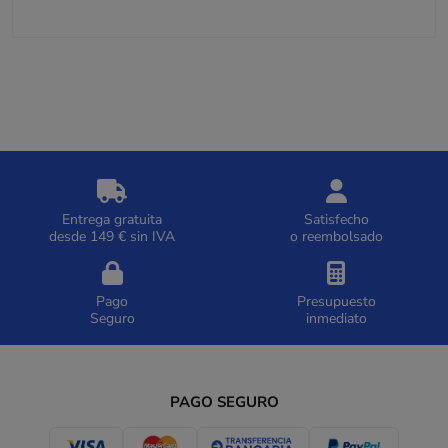
Entrega gratuita
Satisfecho
desde 149 € sin IVA
o reembolsado
Pago
Presupuesto
Seguro
inmediato
PAGO SEGURO