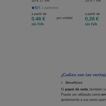
20 x 17 cm
10 x 7 cm
5
/5
1 opiniones
a partir de
a partir de
0,46 €
por unidad
0,26 €
sin IVA
sin IVA
¿Cuáles son las ventaj
Beneficios
El
papel de seda
, también 
Puede ser utilizado como
en
gratamente a sus seres queri