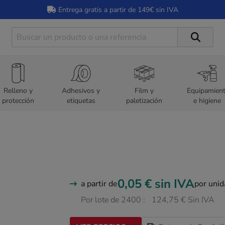
Entrega gratis a partir de 149€ sin IVA
Relleno y
Adhesivos y
Film y
Equipamien
protección
etiquetas
paletización
e higiene
0,05 €
sin IVA
a partir de
por uni
Por lote de 2400 :
124,75 € Sin IVA