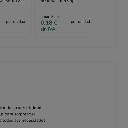
das 36 x 12 x
40 x 50 cm 57.5µ
a partir de
por unidad
0,18 €
por unidad
sin IVA
acando su
versatilidad
.
lo
para sorprender
a todas sus necesidades.