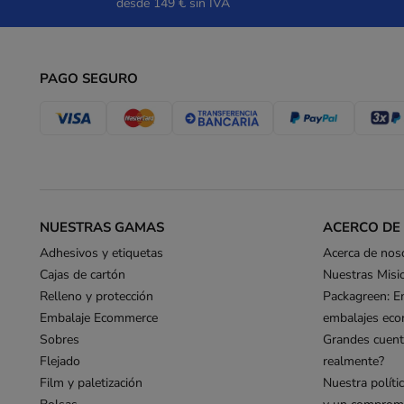
desde 149 € sin IVA
PAGO SEGURO
NUESTRAS GAMAS
ACERCO DE
Adhesivos y etiquetas
Acerca de nos
Cajas de cartón
Nuestras Misi
Relleno y protección
Packagreen: E
Embalaje Ecommerce
embalajes eco
Sobres
Grandes cuent
Flejado
realmente?
Film y paletización
Nuestra políti