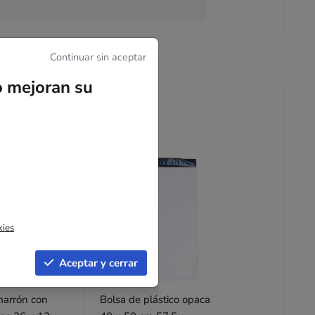
Continuar sin aceptar
o mejoran su
kies
Aceptar y cerrar
marrón con
Bolsa de plástico opaca