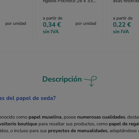
rígidos Pocheco 26 x 33
asas retorci
cm
31 cm
a partir de
a partir de
por unidad
0,34 €
por unidad
0,22 €
sin IVA
sin IVA
Descripción
as del papel de seda?
conocido como
papel muselina
, posee
numerosas cualidades
, dest
voltorio boutique
para resaltar sus productos, como
papel de rega
dos, o incluso para sus
proyectos de manualidades
, adaptándose 