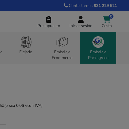
Contactarnos
931 229 521
0
Presupuesto
Iniciar sesión
Cesta
to
Flejado
Embalaje
Embalaje
Ecommerce
Packagreen
dad
(o sea 0,06 €
con IVA)