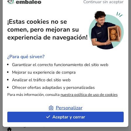
4,8
/ 5
Continuar sin aceptar
de 31 avis
¡Estas cookies no se
comen, pero mejoran su
experiencia de navegación!
NUESTRAS GAMAS
ACERCO DE EMBALEO
¿Para qué sirven?
AYUDA
Garantizar el correcto funcionamiento del sitio web
Mejorar su experiencia de compra
Analizar el tráfico del sitio web
CONTACTO
Ofrecer ofertas adaptadas y personalizadas
Contactarnos
Para más información, consulta
nuestra política de uso de cookies
Preguntas frecuentes
Aviso legal
Personalizar
+34 931 229 521
Aceptar y cerrar
contact@embaleo.es
Passeig de Gràcia, 2