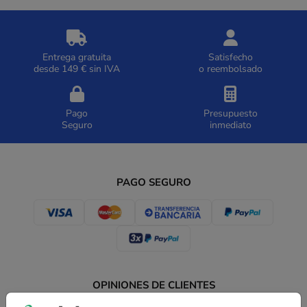
Entrega gratuita
Satisfecho
desde 149 € sin IVA
o reembolsado
Pago
Presupuesto
Seguro
inmediato
PAGO SEGURO
OPINIONES DE CLIENTES