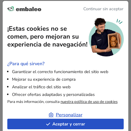
Devanadera para Film Estirable 45 cm de
Continuar sin aceptar
Metal
¡Estas cookies no se
Bajo presupuesto
comen, pero mejoran su
experiencia de navegación!
¿Para qué sirven?
Garantizar el correcto funcionamiento del sitio web
Descripción
Mejorar su experiencia de compra
Analizar el tráfico del sitio web
Ofrecer ofertas adaptadas y personalizadas
¿Cuáles son los beneficios del film estirable
Para más información, consulta
nuestra política de uso de cookies
manual transparente?
Personalizar
Aceptar y cerrar
Utilización