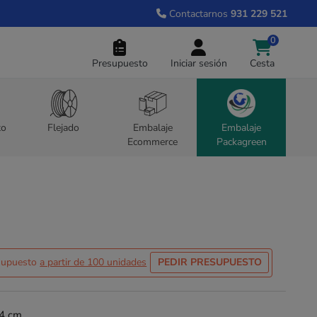
Contactarnos
931 229 521
0
Presupuesto
Iniciar sesión
Cesta
to
Flejado
Embalaje
Embalaje
Ecommerce
Packagreen
esupuesto
a partir de 100 unidades
PEDIR PRESUPUESTO
14 cm