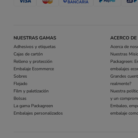
NUESTRAS GAMAS
ACERCO DE
Adhesivos y etiquetas
Acerca de nos
Cajas de cartón
Nuestras Misi
Relleno y protección
Packagreen: E
Embalaje Ecommerce
embalajes eco
Sobres
Grandes cuent
Flejado
realmente?
Film y paletización
Nuestra políti
Bolsas
y un compromi
La gama Packagreen
Embaleo, empr
Embalajes personalizados
embalaje como 