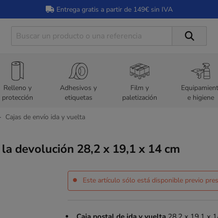
Entrega gratis a partir de 149€ sin IVA
Relleno y
Adhesivos y
Film y
Equipamien
protección
etiquetas
paletización
e higiene
Cajas de envío ida y vuelta
la devolución 28,2 x 19,1 x 14 cm
Este artículo sólo está disponible previo pr
Caja postal de ida y vuelta
28,2 x 19,1 x 