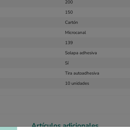
200
150
Cartón
Microcanal
139
Solapa adhesiva
Sí
Tira autoadhesiva
10 unidades
Artículos adicionales