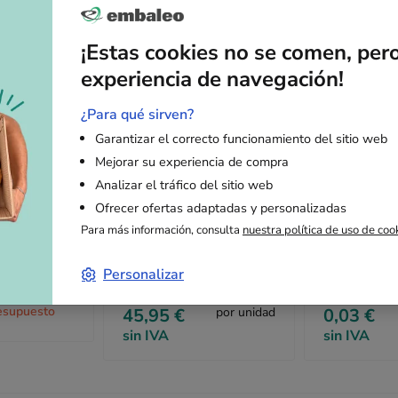
¡Estas cookies no se comen, per
experiencia de navegación!
¿Para qué sirven?
Garantizar el correcto funcionamiento del sitio web
Mejorar su experiencia de compra
Analizar el tráfico del sitio web
Ofrecer ofertas adaptadas y personalizadas
burbujas 100
Relleno de color
Bolsa adhes
Para más información, consulta
nuestra política de uso de coo
SizzlePak kraft 10 kg
portadocume
11 cm "Cont
5
Personalizar
/5
1 opiniones
documentac
a partir de
a partir de
esupuesto
45,95 €
por unidad
0,03 €
sin IVA
sin IVA