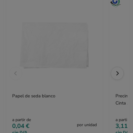
Papel de seda blanco
Precinto
Cinta Ad
a partir de
a partir d
0,04 €
por unidad
3,11 €
sin IVA
sin IVA