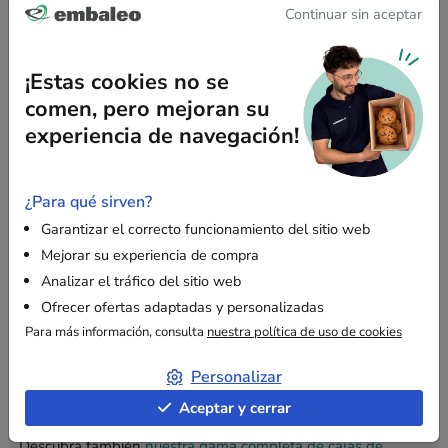
Continuar sin aceptar
Ligereza
: fácil de manipular y transportar.
Económica
: solución de embalaje de bajo coste para
¡Estas cookies no se
sus envíos.
comen, pero mejoran su
Formato rectangular
: práctico para apilar y
experiencia de navegación!
optimizado para el almacenamiento.
Tolerancia dimensional
: las medidas pueden variar
±1 cm.
¿Para qué sirven?
Garantizar el correcto funcionamiento del sitio web
Mejorar su experiencia de compra
Usos recomendados
Analizar el tráfico del sitio web
Ofrecer ofertas adaptadas y personalizadas
Se recomienda esta caja para embalar textiles, libros, piezas
de repuesto ligeras o artículos de decoración. También puede
Para más información, consulta
nuestra política de uso de cookies
utilizarse durante una mudanza para agrupar objetos no
Personalizar
frágiles.
Aceptar y cerrar
Descubra también
nuestra gama completa de cajas de