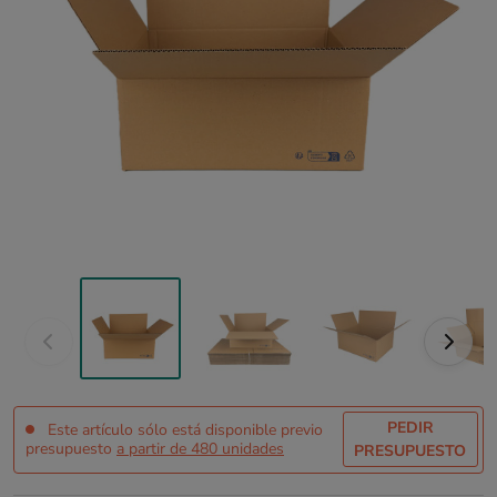
PEDIR
Este artículo sólo está disponible previo
presupuesto
a partir de 480 unidades
PRESUPUESTO