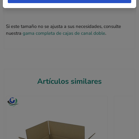
transporte.
Si este tamaño no se ajusta a sus necesidades, consulte
nuestra
gama completa de cajas de canal doble
.
Artículos similares