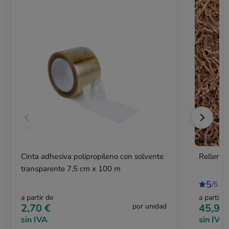
Cinta adhesiva polipropileno con solvente
Relleno 
transparente 7,5 cm x 100 m
5
/5
1 
a partir de
a partir d
2,70 €
por unidad
45,95
sin IVA
sin IVA