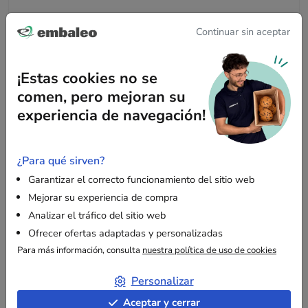
Características clave
Continuar sin aceptar
Resistencia reforzada
: El canal doble proporciona
una protección excepcional para productos
¡Estas cookies no se
voluminosos y frágiles.
comen, pero mejoran su
Gran capacidad
: Ideal para transportar objetos
experiencia de navegación!
voluminosos como juguetes, material industrial,
electrodomésticos, etc. También es apta para
envíos
postales
, donde puede contener uno o dos objetos.
¿Para qué sirven?
Tolerancia dimensional
: Una variación de 1 cm
Garantizar el correcto funcionamiento del sitio web
puede afectar las dimensiones indicadas.
Mejorar su experiencia de compra
Analizar el tráfico del sitio web
Ofrecer ofertas adaptadas y personalizadas
Aplicaciones recomendadas
Para más información, consulta
nuestra política de uso de cookies
Perfecta para mudanzas, almacenamiento de objetos
Personalizar
grandes o envíos en grandes cantidades. Su solidez
Aceptar y cerrar
garantiza la seguridad de sus mercancías durante el