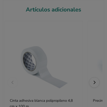
Artículos adicionales
Cinta adhesiva blanca polipropileno 4,8
Precinta
cm x 100 m