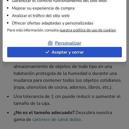
Garantizar el correcto funcionamiento del sitio web
reciclados y reciclables.
Mejorar su experiencia de compra
Practicidad
: Adecuado para una variedad de
Analizar el tráfico del sitio web
productos, desde artículos del hogar hasta equipos
Ofrecer ofertas adaptadas y personalizadas
profesionales.
Para más información, consulta
nuestra política de uso de cookies
Personalizar
Información adicional
Aceptar y cerrar
Este cartón reforzado también puede servir para el
almacenamiento de objetos de todo tipo en una
habitación protegida de la humedad o durante una
mudanza para contener todos los objetos cotidianos
(ropa, utensilios de cocina, adornos, libros, etc.).
Una tolerancia de 1 cm puede reducir o aumentar el
tamaño de la caja.
¿No es el tamaño adecuado?
Descubra nuestra
gama de
cartones de canal doble
.