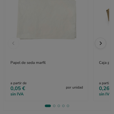
Papel de seda marfil
Caja pos
a partir de
a partir d
0,05 €
por unidad
0,26 €
sin IVA
sin IVA