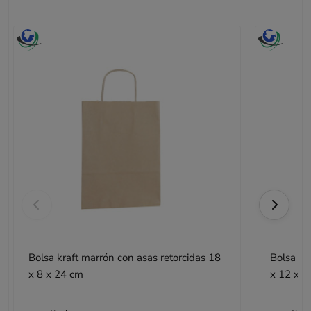
Bolsa kraft marrón con asas retorcidas 18
Bolsa kr
x 8 x 24 cm
x 12 x 4