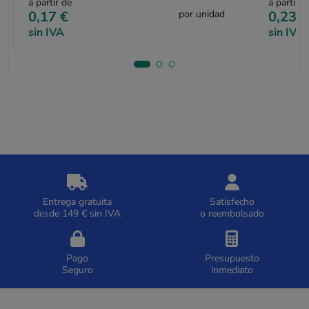
a partir de
a partir d
0,17 €
por unidad
0,23 €
sin IVA
sin IVA
Entrega gratuita
Satisfecho
desde 149 € sin IVA
o reembolsado
Pago
Presupuesto
Seguro
inmediato