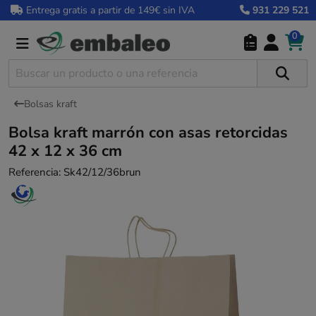
Entrega gratis a partir de 149€ sin IVA
931 229 521
0
Bolsas kraft
Bolsa kraft marrón con asas retorcidas
42 x 12 x 36 cm
Referencia:
Sk42/12/36brun