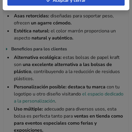
Aceptar y cerrar
g/m²,
esta bolsa es
sólida y resistente al desgarro
,
asegurando la seguridad de tus productos.
Asas retorcidas:
diseñadas para soportar peso,
ofrecen
un agarre cómodo.
Estética natural:
el color marrón proporciona un
aspecto
natural y auténtico.
Beneficios para los clientes
Alternativa ecológica:
estas bolsas de papel kraft
son
una excelente alternativa a las bolsas de
plástico
, contribuyendo a la reducción de residuos
plásticos.
Personalización posible:
destaca tu marca
con tu
logotipo u otro diseño visitando
el espacio dedicado
a la personalización
.
Uso múltiple:
adecuado para diversos usos, esta
bolsa es perfecta tanto para
ventas en tienda como
para eventos especiales como ferias y
exposiciones.