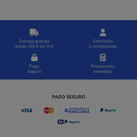
Entrega gratuita
Satisfecho
desde 149 € sin IVA
o reembolsado
Pago
Presupuesto
Seguro
inmediato
PAGO SEGURO