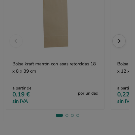
Bolsa kraft marrón con asas retorcidas 18
Bolsa kr
x 8 x 39 cm
x 12 x 3
a partir de
a partir d
0,19 €
por unidad
0,22 €
sin IVA
sin IVA