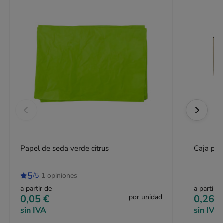
Papel de seda verde citrus
Caja pos
5
/5
1 opiniones
a partir de
a partir d
0,05 €
por unidad
0,26 €
sin IVA
sin IVA