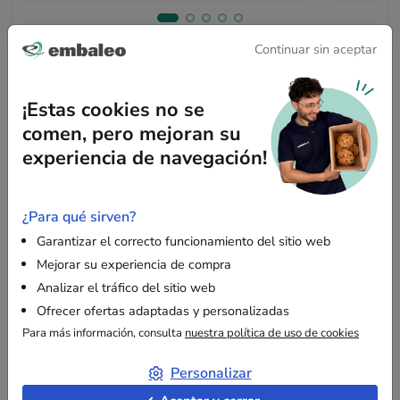
Continuar sin aceptar
¡Estas cookies no se
Descripción
comen, pero mejoran su
experiencia de navegación!
¿Por qué elegir estas bolsas de papel kraft
marrón 18 x 8 x 24 cm?
¿Para qué sirven?
Estas bolsas de papel kraft marrón con asas retorcidas son
perfectas para tiendas y comercios, ofreciendo
una solución
Garantizar el correcto funcionamiento del sitio web
de embalaje ecológica y práctica.
Mejorar su experiencia de compra
Analizar el tráfico del sitio web
Características principales
Ofrecer ofertas adaptadas y personalizadas
Dimensiones prácticas:
18 x 8 x 24 cm, ideal
para
Para más información, consulta
nuestra política de uso de cookies
artículos de tamaño mediano
como ropa, accesorios
o productos alimentarios.
Personalizar
Material resistente:
fabricado en papel kraft
de 100