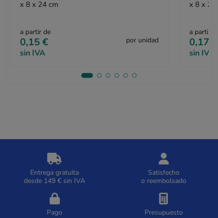
x 8 x 24 cm
x 8 x 24
a partir de
a partir d
0,15 €
por unidad
0,17 €
sin IVA
sin IVA
Entrega gratuita
Satisfecho
desde 149 € sin IVA
o reembolsado
Pago
Presupuesto