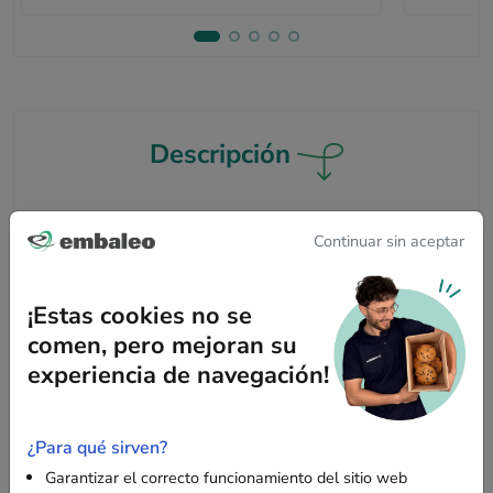
Descripción
¿Por qué optar por esta bolsa kraft marrón de
Continuar sin aceptar
28 x 12 x 36 cm?
¡Estas cookies no se
Esta bolsa de papel kraft marrón con asas retorcidas es una
excelente alternativa responsable a las bolsas de plástico.
comen, pero mejoran su
Particularmente resistente, es ideal para transportar sus
experiencia de navegación!
productos con total seguridad ofreciendo al mismo tiempo
una estética natural.
¿Para qué sirven?
Garantizar el correcto funcionamiento del sitio web
Características principales