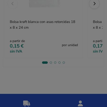
Bolsa kraft blanca con asas retorcidas 18
Bolsa kr
x 8 x 24 cm
x 8 x 24
a partir de
a partir d
0,15 €
por unidad
0,17 €
sin IVA
sin IVA