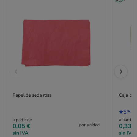
Papel de seda rosa
Caja pos
5
/5
1 
a partir de
a partir d
0,05 €
por unidad
0,33 €
sin IVA
sin IVA