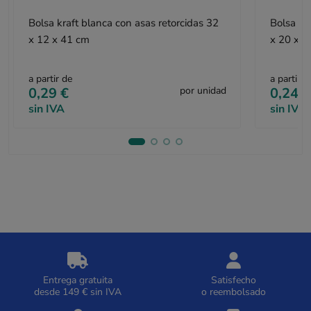
Bolsa kraft blanca con asas retorcidas 32
Bolsa kr
x 12 x 41 cm
x 20 x 3
a partir de
a partir d
0,29 €
por unidad
0,24 €
sin IVA
sin IVA
Entrega gratuita
Satisfecho
desde 149 € sin IVA
o reembolsado