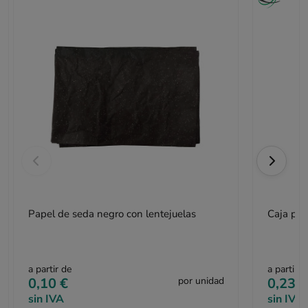
Papel de seda negro con lentejuelas
Caja pos
a partir de
a partir d
0,10 €
por unidad
0,23 €
sin IVA
sin IVA