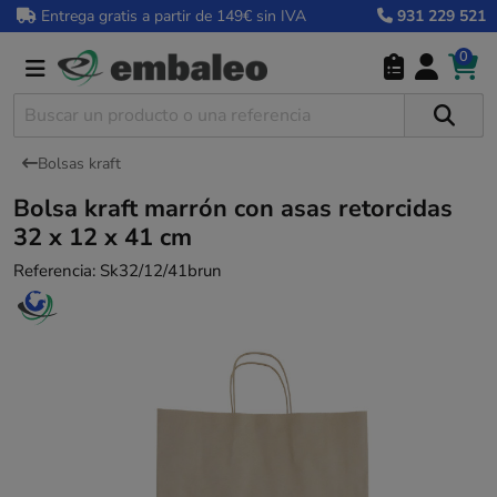
Entrega gratis a partir de 149€ sin IVA
931 229 521
0
Bolsas kraft
Bolsa kraft marrón con asas retorcidas
32 x 12 x 41 cm
Referencia:
Sk32/12/41brun