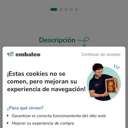
Descripción
Continuar sin aceptar
Elija estas bolsas kraft marrones de 32 x 12 x
41 cm para sus embalajes voluminosos
¡Estas cookies no se
comen, pero mejoran su
Estas bolsas de papel kraft marrón con asas retorcidas son
ideales para tiendas y establecimientos que buscan una
experiencia de navegación!
solución de embalaje responsable y práctica. Su gran tamaño
permite embalar fácilmente artículos voluminosos ofreciendo
al mismo tiempo una presentación cuidada.
¿Para qué sirven?
Garantizar el correcto funcionamiento del sitio web
Mejorar su experiencia de compra
Características clave