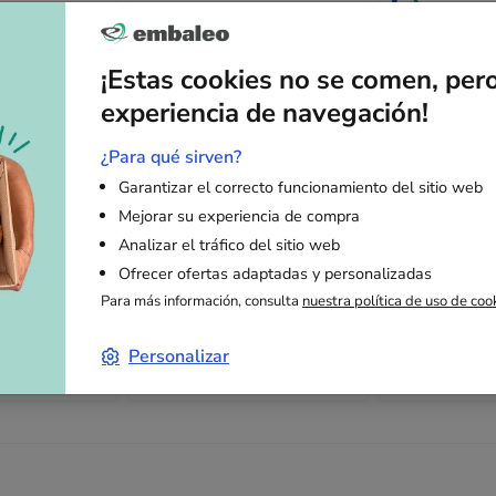
¡Estas cookies no se comen, per
experiencia de navegación!
¿Para qué sirven?
Garantizar el correcto funcionamiento del sitio web
Mejorar su experiencia de compra
 doble 35 x
Precintadora para
Caja postal 
Analizar el tráfico del sitio web
adhesivos 50 mm
14 x 7,5 cm
Ofrecer ofertas adaptadas y personalizadas
Para más información, consulta
nuestra política de uso de coo
a partir de
a partir de
por unidad
5,85 €
por unidad
0,33 €
Personalizar
sin IVA
sin IVA