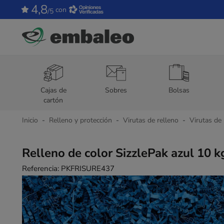
4,8
con
/5
Cajas de
Sobres
Bolsas
cartón
Inicio
Relleno y protección
Virutas de relleno
Virutas de
Relleno de color SizzlePak azul 10 k
Referencia:
PKFRISURE437