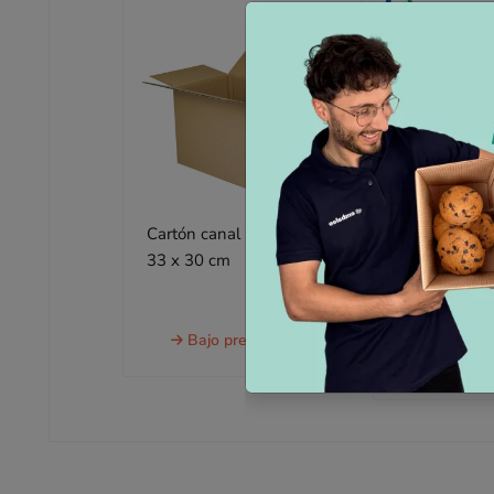
Cartón canal simple 40 x
Cartón canal
33 x 30 cm
23 x 26 cm
a partir de
Bajo presupuesto
1,01 €
sin IVA