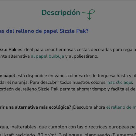
Descripción
as del relleno de papel Sizzle Pak?
zzle Pak
es ideal para crear hermosas cestas decoradas para regalar
ente alternativa
al papel burbuja
y al poliestireno.
de papel
está disponible en varios colores: desde turquesa hasta vio
vidar el naranja. Para descubrir todos nuestros colores,
haz clic aquí
.
cordeón del relleno Sizzle Pak permite ahorrar tiempo y facilita el 
rir una alternativa más ecológica?
¡Descubra ahora
el relleno de
gua, inalterables, que cumplen con las directrices europeas pa
el kraft reciclado, 80 gr/m², 3 pliegues, blanqueado (Elemental)