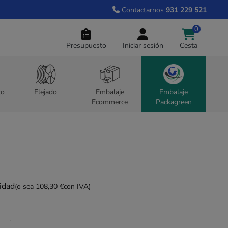
Contactarnos
931 229 521
0
Presupuesto
Iniciar sesión
Cesta
to
Flejado
Embalaje
Embalaje
Ecommerce
Packagreen
idad
(o sea 108,30 €
con IVA)