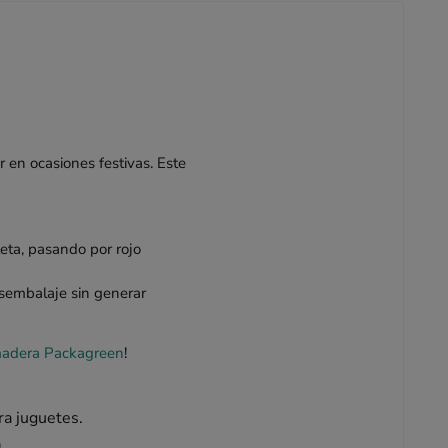
 en ocasiones festivas. Este
leta, pasando por rojo
desembalaje sin generar
 madera Packagreen
!
ra juguetes.
.