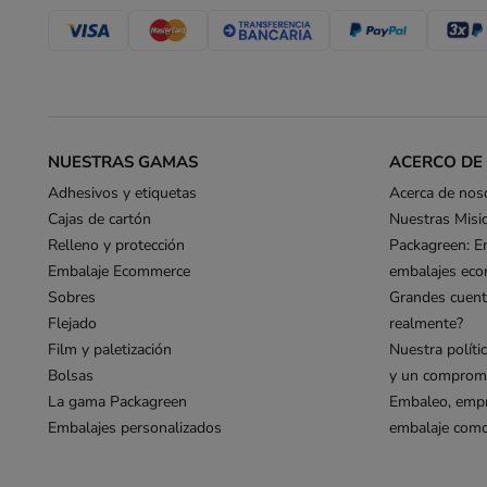
NUESTRAS GAMAS
ACERCO DE
Adhesivos y etiquetas
Acerca de nos
Cajas de cartón
Nuestras Misi
Relleno y protección
Packagreen: E
Embalaje Ecommerce
embalajes eco
Sobres
Grandes cuent
Flejado
realmente?
Film y paletización
Nuestra políti
Bolsas
y un compromi
La gama Packagreen
Embaleo, empr
Embalajes personalizados
embalaje como 