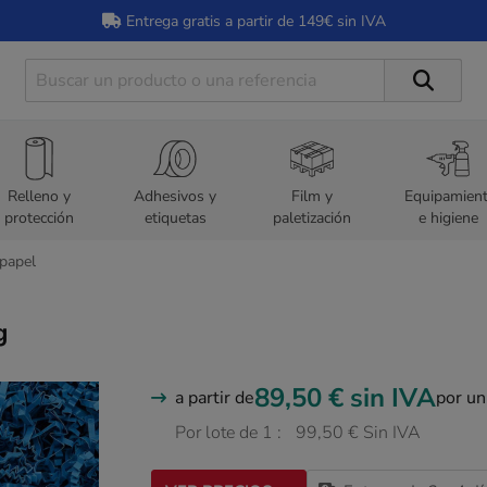
Entrega gratis a partir de 149€ sin IVA
Relleno y
Adhesivos y
Film y
Equipamien
protección
etiquetas
paletización
e higiene
 papel
g
89,50 €
sin IVA
a partir de
por un
Por lote de 1 :
99,50 € Sin IVA