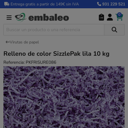
Entrega gratis a partir de 149€ sin IVA
931 229 521
0
Virutas de papel
Relleno de color SizzlePak lila 10 kg
Referencia:
PKFRISURE086