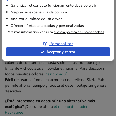
¿Cuáles son las ventajas del relleno de papel
Garantizar el correcto funcionamiento del sitio web
Sizzle Pak?
Mejorar su experiencia de compra
Uso
Analizar el tráfico del sitio web
Nuestro
relleno de papel Sizzle Pak
es ideal para crear
Ofrecer ofertas adaptadas y personalizadas
hermosas cestas decoradas para regalar en ocasiones
Para más información, consulta
nuestra política de uso de cookies
festivas. Este tipo de relleno es una excelente alternativa
al
papel burbuja
y al poliestireno.
Personalizar
Características
Aceptar y cerrar
Nuestra gama de
rellenos de papel
está disponible en varios
colores: desde turquesa hasta violeta, pasando por rojo
brillante y chocolate, sin olvidar el naranja. Para descubrir
todos nuestros colores,
haz clic aquí
.
Fácil de usar
, la forma en acordeón del relleno Sizzle Pak
permite ahorrar tiempo y facilita el desembalaje sin generar
desorden.
¿Está interesado en descubrir una alternativa más
ecológica?
¡Descubre ahora
el relleno de madera
Packagreen
!